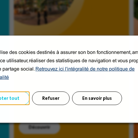
tilise des cookies destinés à assurer son bon fonctionnement, am
ce utilisateur, réaliser des statistiques de navigation et vous pr
Veolia de A à V
e partage social.
Retrouvez ici l'intégralité de notre politique de
Découvrez en images le Groupe Veolia.
alité
pter tout
Refuser
En savoir plus
Découvrir