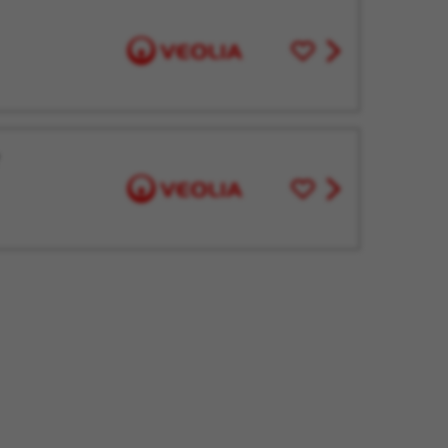
Enregistrer
View
pour
job
plus
offer
tard
Enregistrer
View
pour
job
plus
offer
tard