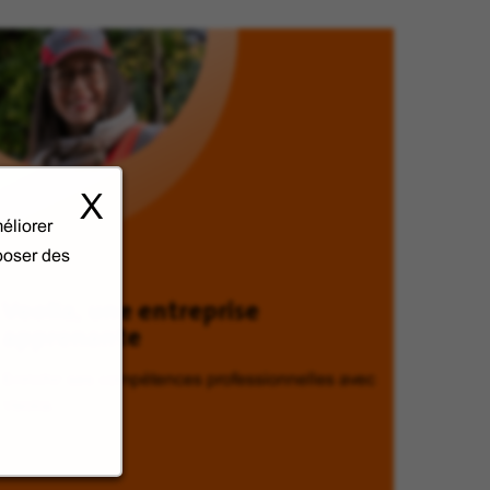
X
éliorer
oposer des
Veolia, une entreprise
apprenante
Enrichir ses compétences professionnelles avec
Veolia.