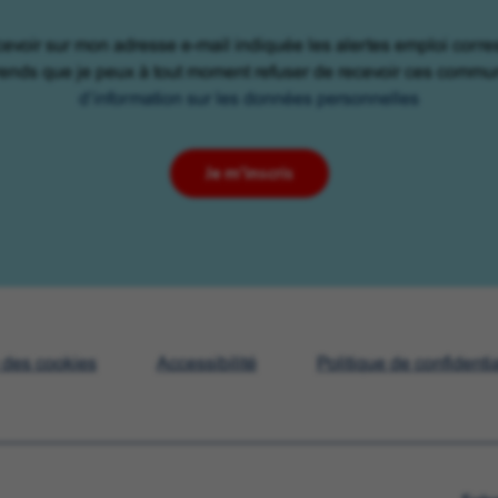
cevoir sur mon adresse e-mail indiquée les alertes emploi corr
rends que je peux à tout moment refuser de recevoir ces commu
d’information sur les données personnelles
Je m'inscris
e des cookies
Accessibilité
Politique de confidentia