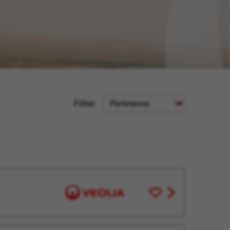
Critère
Filtrer
de
tri
Enregistrer
View
pour
job
plus
offer
tard