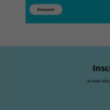
Découvrir
Insc
Je reste info