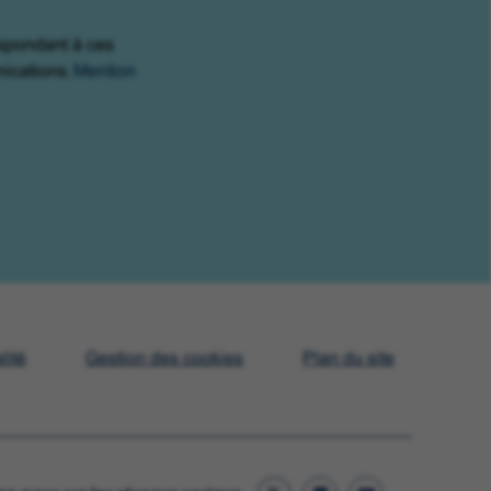
espondant à ces
nications.
Mention
lité
Gestion des cookies
Plan du site