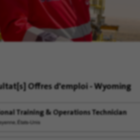
ultat[s]
Offres d'emploi - Wyoming
onal Training & Operations Technician
yenne, États-Unis