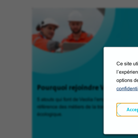
Ce site u
l’expérien
options d
Pourquoi rejoindre Veolia ?
confidenti
5 atouts qui font de Veolia l'employeur de
référence des métiers de la transformation
Acce
écologique.