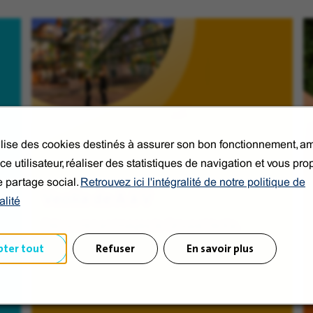
tilise des cookies destinés à assurer son bon fonctionnement, am
ce utilisateur, réaliser des statistiques de navigation et vous pr
e partage social.
Retrouvez ici l'intégralité de notre politique de
Veolia de A à V
alité
Découvrez en images le Groupe Veolia.
pter tout
Refuser
En savoir plus