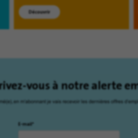
Découvrir
rivez-vous à notre alerte e
rmé(e), en m'abonnant je vais recevoir les dernières offres d'empl
E-mail