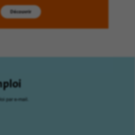
Découvrir
mploi
oi par e-mail.