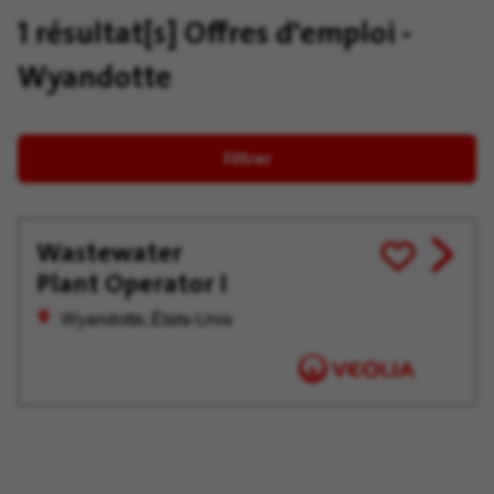
1 résultat[s]
Offres d'emploi -
Wyandotte
Filtrer
Wastewater
View
Enregistrer
Plant Operator I
job
pour
offer
plus
Wyandotte, États-Unis
tard