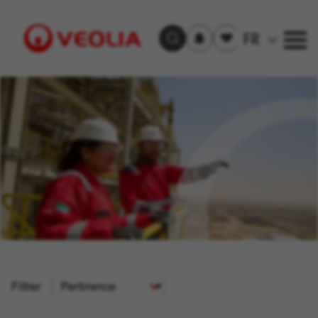
S'inscrire
Offre(s)
FR
Trouver un emploi
aux
sauvegardée(s)
alertes
Visit
Veolia
homepage
Critère
Filtrer
de
tri