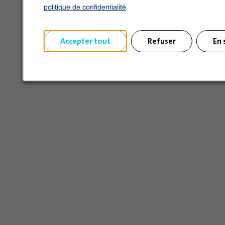
politique de confidentialité
Accepter tout
Refuser
En 