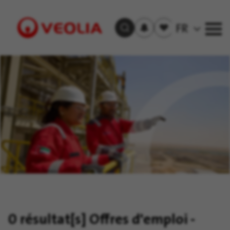
S'inscrire
Offre(s)
FR
Trouver un emploi
aux
sauvegardée(s)
alertes
Visit
Veolia
homepage
0 résultat[s]
Offres d'emploi -