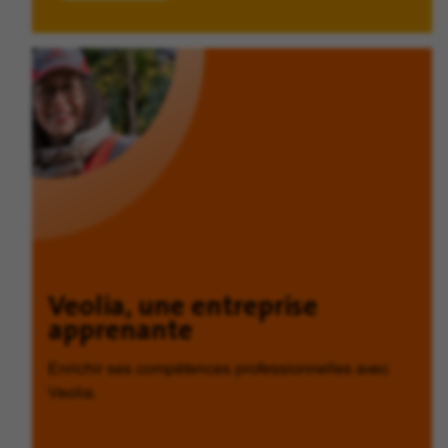
Veolia, une entreprise
apprenante
Enrichir ses compétences professionnelles avec
Veolia.