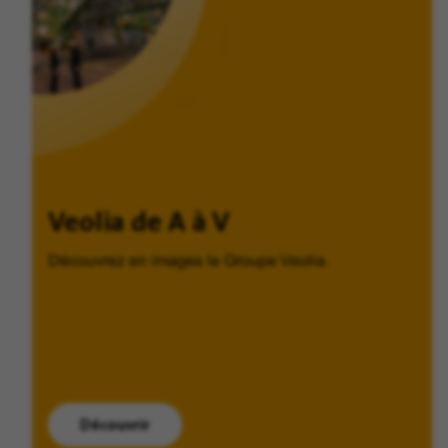
Veolia de A à V
Découvrez en images le Groupe Veolia.
Découvrir