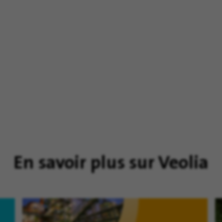
En savoir plus sur Veolia