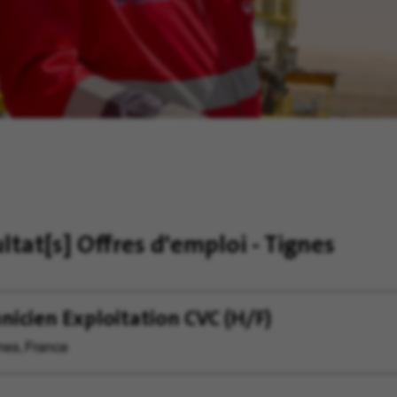
ultat[s]
Offres d'emploi - Tignes
nicien Exploitation CVC (H/F)
nes, France