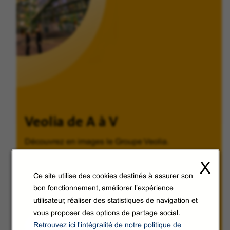
Veolia de A à V
Découvrez en images le Groupe Veolia.
X
Ce site utilise des cookies destinés à assurer son
bon fonctionnement, améliorer l’expérience
utilisateur, réaliser des statistiques de navigation et
vous proposer des options de partage social.
Découvrir
Retrouvez ici l'intégralité de notre politique de