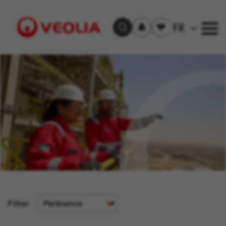
S'inscrire
Offre(s)
FR
Trouver un emploi
aux
sauvegardée(s)
alertes
Visit
Veolia
homepage
Critère
Filtrer
de
tri