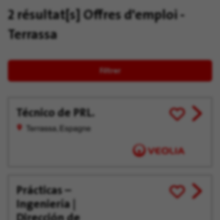
2 résultat[s]
Offres d'emploi -
Terrassa
Filtrer
Técnico de PRL.
View
Enregistrer
job
pour
Terrassa, Espagne
offer
plus
tard
Prácticas –
View
Enregistrer
Ingeniería |
job
pour
offer
plus
Dirección de