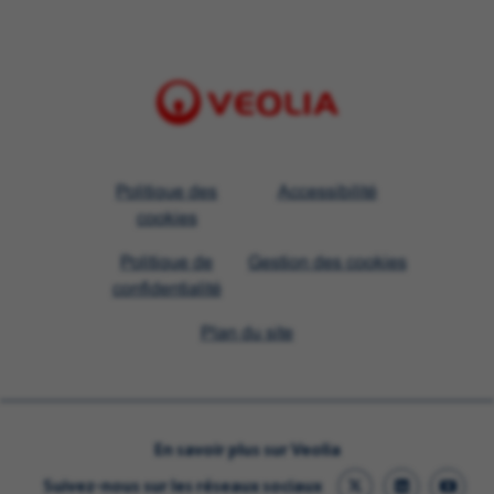
Visit
Politique des
Accessibilité
Veolia
cookies
homepage
Politique de
Gestion des cookies
confidentialité
Plan du site
En savoir plus sur Veolia
Suivez-nous sur les réseaux sociaux