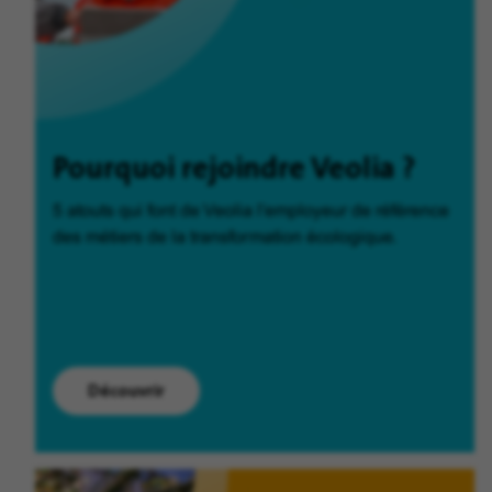
Pourquoi rejoindre Veolia ?
5 atouts qui font de Veolia l'employeur de référence
des métiers de la transformation écologique.
Découvrir