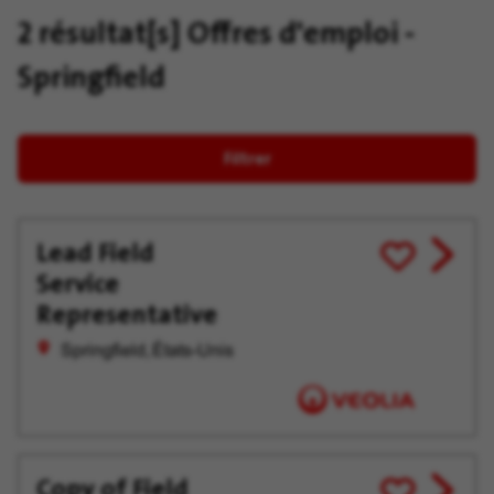
2 résultat[s]
Offres d'emploi -
Springfield
Filtrer
Lead Field
View
Enregistrer
Service
job
pour
offer
plus
Representative
tard
Springfield, États-Unis
Copy of Field
View
Enregistrer