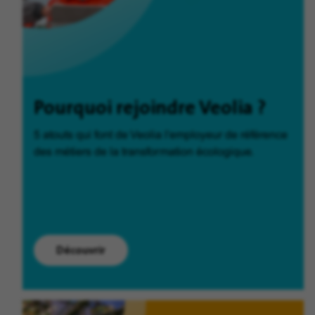
Pourquoi rejoindre Veolia ?
5 atouts qui font de Veolia l'employeur de référence
des métiers de la transformation écologique.
Découvrir