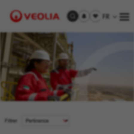
S'inscrire
Offre(s)
FR
Trouver un emploi
aux
sauvegardée(s)
alertes
Visit
Veolia
homepage
Critère
Filtrer
de
tri