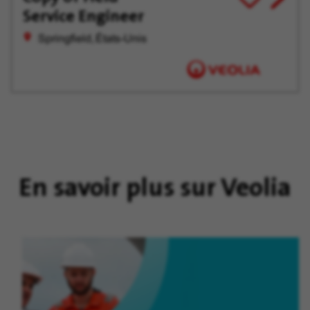
Service Engineer
job
pour
offer
plus
Springfield, États-Unis
tard
En savoir plus sur Veolia