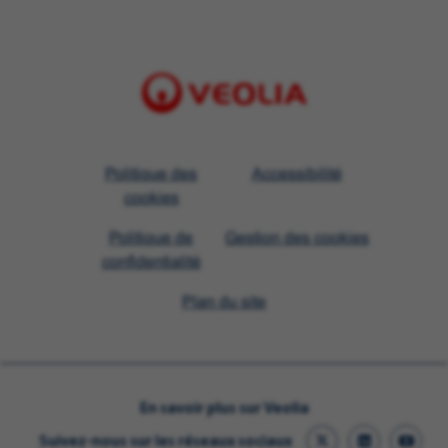
Visit
Politique des
Accessibilité
Veolia
cookies
homepage
Politique de
Gestion des cookies
confidentialité
Plan du site
En savoir plus sur Veolia
Suivez-nous sur les réseaux sociaux