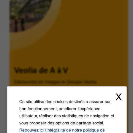
Veolia de A à V
Découvrez en images le Groupe Veolia.
X
Ce site utilise des cookies destinés à assurer son
bon fonctionnement, améliorer l’expérience
utilisateur, réaliser des statistiques de navigation et
vous proposer des options de partage social.
Découvrir
Retrouvez ici l'intégralité de notre politique de