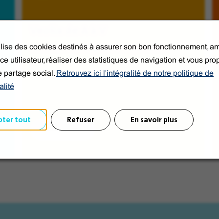
Veolia de A à V
tilise des cookies destinés à assurer son bon fonctionnement, am
Découvrez en images le Groupe Veolia.
ce utilisateur, réaliser des statistiques de navigation et vous pr
e partage social.
Retrouvez ici l'intégralité de notre politique de
alité
pter tout
Refuser
En savoir plus
Découvrir