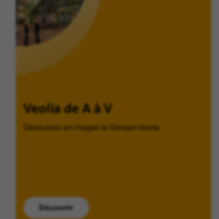
Veolia de A à V
Découvrez en images le Groupe Veolia.
Découvrir