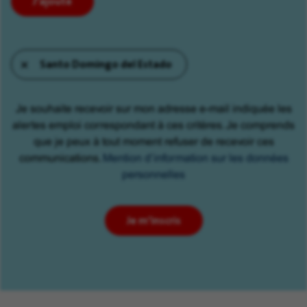
J'ajoute
puis
choisissez
parmi
Santo Domingo del Estado
les
suggestions.
Enfin,
Je souhaite recevoir sur mon adresse e-mail indiquée les
cliquez
alertes emploi correspondant à ces critères. Je comprends
sur
que je peux à tout moment refuser de recevoir ces
"Ajouter"
communications.
Mention d’information sur les données
pour
personnelles
créer
votre
alerte.
Je m'inscris