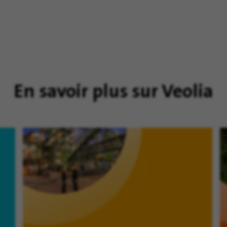
En savoir plus sur Veolia