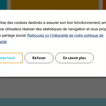
Veolia de A à V
tilise des cookies destinés à assurer son bon fonctionnement, am
Découvrez en images le Groupe Veolia.
ce utilisateur, réaliser des statistiques de navigation et vous pr
e partage social.
Retrouvez ici l'intégralité de notre politique de
alité
pter tout
Refuser
En savoir plus
Découvrir