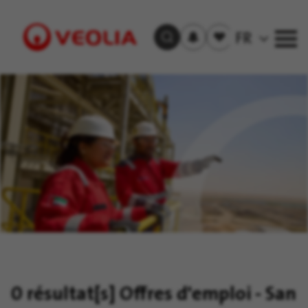
S'inscrire
Offre(s)
FR
Trouver un emploi
aux
sauvegardée(s)
alertes
Visit
Veolia
homepage
0 résultat[s]
Offres d'emploi - San