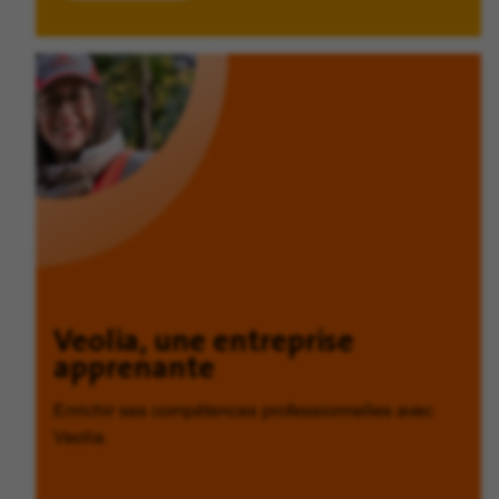
Veolia, une entreprise
apprenante
Enrichir ses compétences professionnelles avec
Veolia.