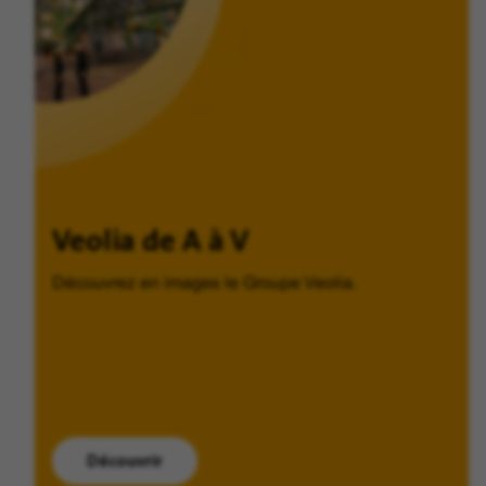
Veolia de A à V
Découvrez en images le Groupe Veolia.
Découvrir