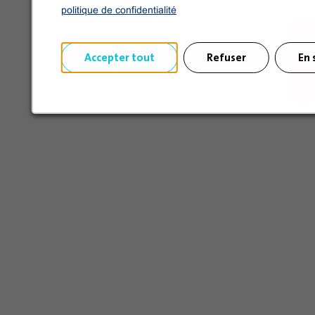
politique de confidentialité
Accepter tout
Refuser
En 