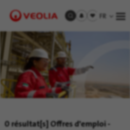
S'inscrire
Offre(s)
FR
Trouver un emploi
aux
sauvegardée(s)
alertes
Visit
Veolia
homepage
0 résultat[s]
Offres d'emploi -