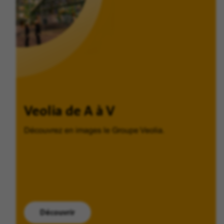
Veolia de A à V
Découvrez en images le Groupe Veolia.
Découvrir