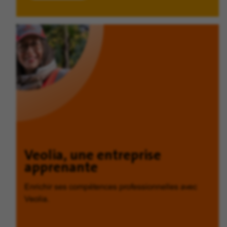
Veolia, une entreprise
apprenante
Enrichir ses compétences professionnelles avec
Veolia.