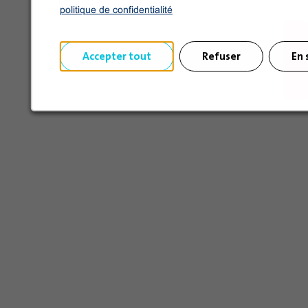
politique de confidentialité
Accepter tout
Refuser
En 