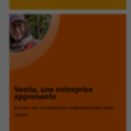
Veolia, une entreprise
apprenante
Enrichir ses compétences professionnelles avec
Veolia.