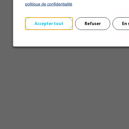
politique de confidentialité
Accepter tout
Refuser
En 