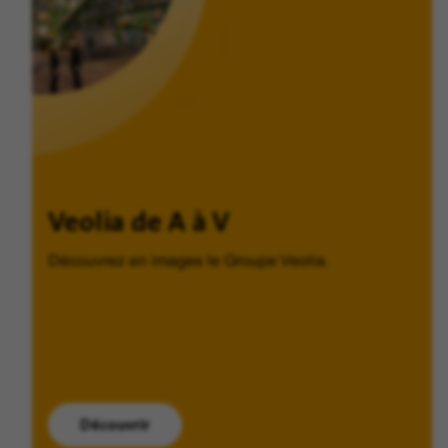
Veolia de A à V
Découvrez en images le Groupe Veolia.
Découvrir