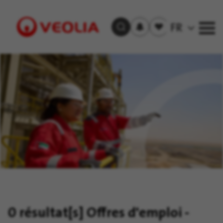
S'inscrire
Offre(s)
FR
Trouver un emploi
aux
sauvegardée(s)
alertes
Visit
Veolia
homepage
0 résultat[s]
Offres d'emploi -