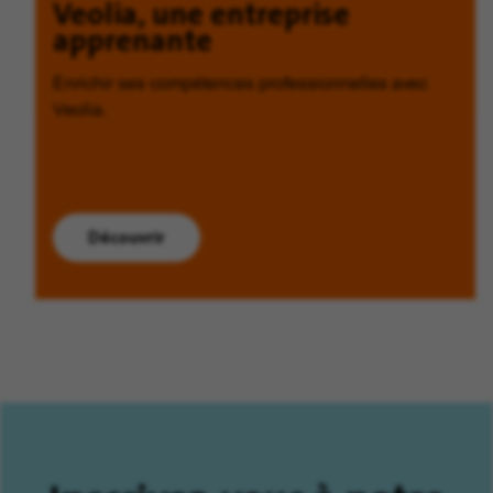
Veolia, une entreprise
apprenante
Enrichir ses compétences professionnelles avec
Veolia.
Découvrir