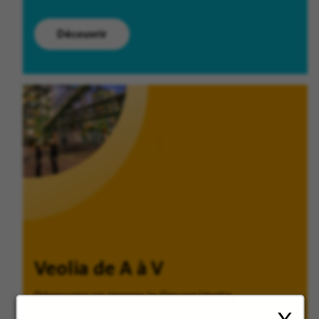
Découvrir
Veolia de A à V
Découvrez en images le Groupe Veolia.