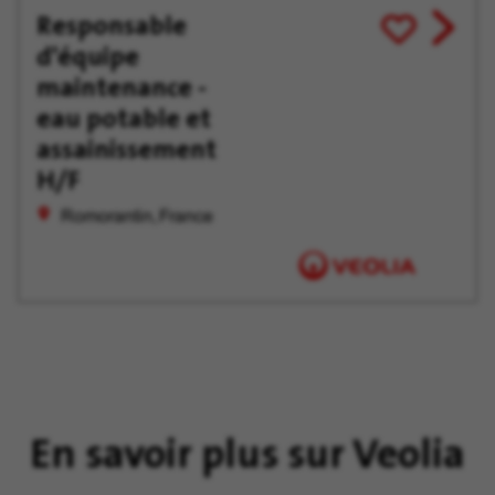
Responsable
View
Enregistrer
d'équipe
job
pour
offer
plus
maintenance -
tard
eau potable et
assainissement
H/F
Romorantin, France
En savoir plus sur Veolia