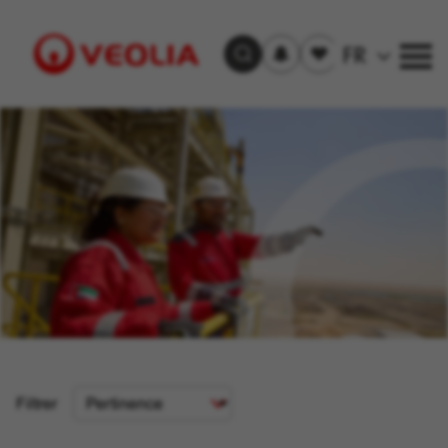
S'inscrire
Offre(s)
FR
Trouver un emploi
aux
sauvegardée(s)
alertes
Visit
Veolia
homepage
Critère
Filtrer
de
tri