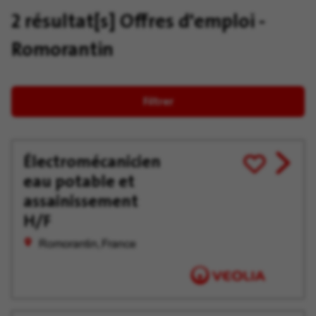
2 résultat[s]
Offres d'emploi -
Romorantin
Filtrer
Électromécanicien
View
Enregistrer
eau potable et
job
pour
offer
plus
assainissement
tard
H/F
Romorantin, France