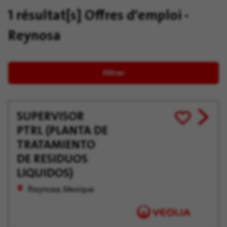
1 résultat[s]
Offres d'emploi -
Reynosa
Filtrer
SUPERVISOR
View
Enregistrer
PTRL (PLANTA DE
job
pour
offer
plus
TRATAMIENTO
tard
DE RESIDUOS
LIQUIDOS)
Reynosa, Mexique