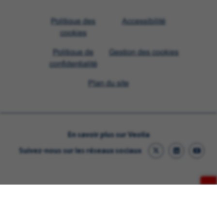
Visit
Politique des
Accessibilité
Veolia
cookies
homepage
Politique de
Gestion des cookies
confidentialité
Plan du site
En savoir plus sur Veolia
Suivez-nous sur les réseaux sociaux