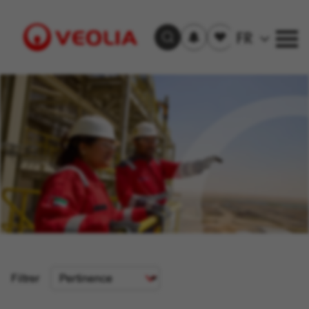
S'inscrire
Offre(s)
FR
Trouver un emploi
aux
sauvegardée(s)
alertes
Visit
Veolia
homepage
Critère
Filtrer
de
tri