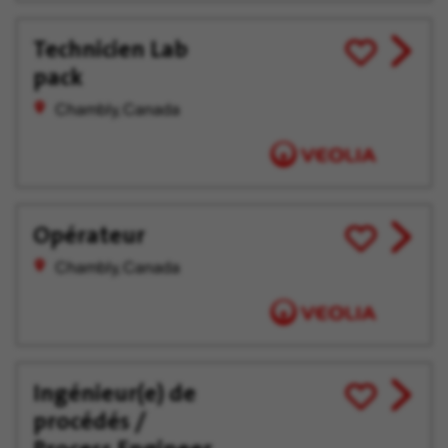
Technicien Lab
View
Enregistrer
pack
job
pour
offer
plus
Chambly, Canada
tard
Opérateur
View
Enregistrer
job
pour
Chambly, Canada
offer
plus
tard
Ingénieur(e) de
View
Enregistrer
procédés /
job
pour
offer
plus