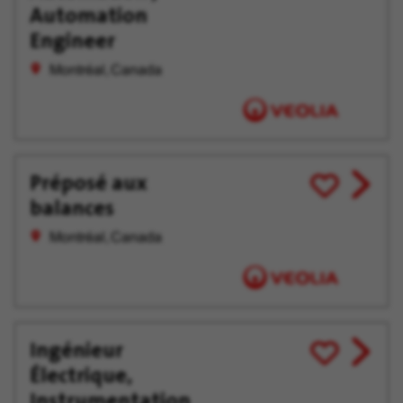
offer
plus
Automation
tard
Engineer
Montréal, Canada
Préposé aux
View
Enregistrer
balances
job
pour
offer
plus
Montréal, Canada
tard
Ingénieur
View
Enregistrer
Électrique,
job
pour
offer
plus
Instrumentation