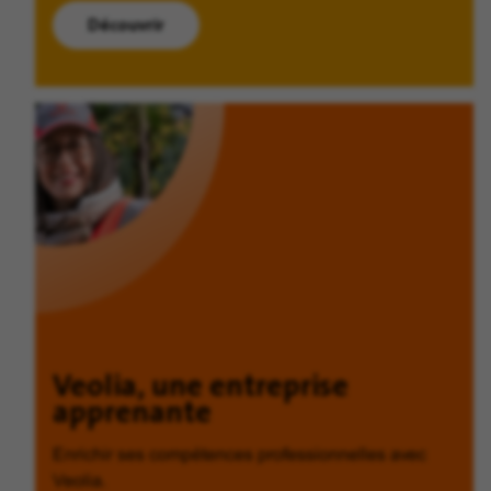
Découvrir
Veolia, une entreprise
apprenante
Enrichir ses compétences professionnelles avec
Veolia.