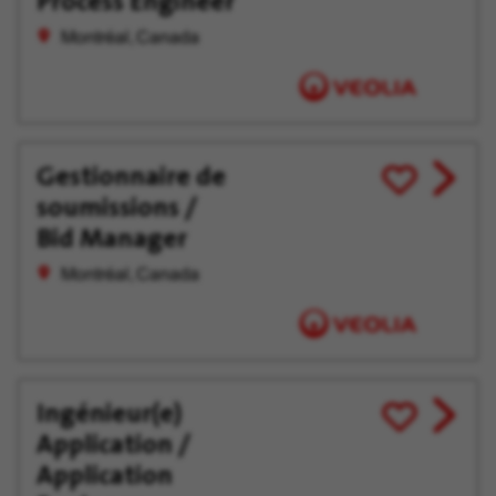
Process Engineer
tard
Montréal, Canada
Gestionnaire de
View
Enregistrer
soumissions /
job
pour
offer
plus
Bid Manager
tard
Montréal, Canada
Ingénieur(e)
View
Enregistrer
Application /
job
pour
offer
plus
Application
tard