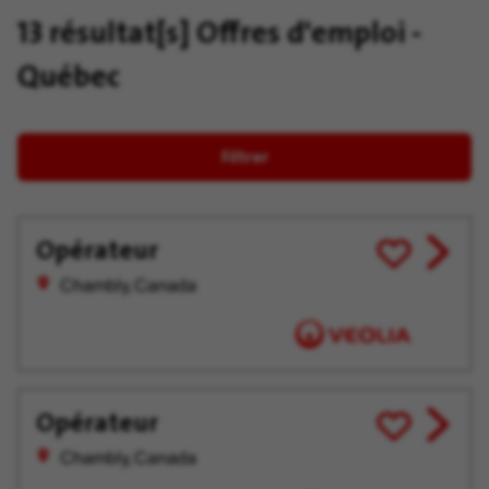
13 résultat[s]
Offres d'emploi -
Québec
Filtrer
Opérateur
View
Enregistrer
job
pour
Chambly, Canada
offer
plus
tard
Opérateur
View
Enregistrer
job
pour
Chambly, Canada
offer
plus