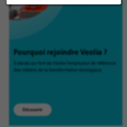
Pourquoi rejoindre Veolia ?
5 atouts qui font de Veolia l'employeur de référence
des métiers de la transformation écologique.
Découvrir