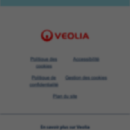
Visit
Politique des
Accessibilité
Veolia
cookies
homepage
Politique de
Gestion des cookies
confidentialité
Plan du site
En savoir plus sur Veolia