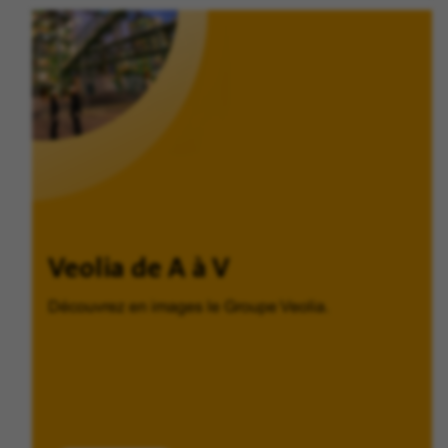
Veolia de A à V
Découvrez en images le Groupe Veolia.