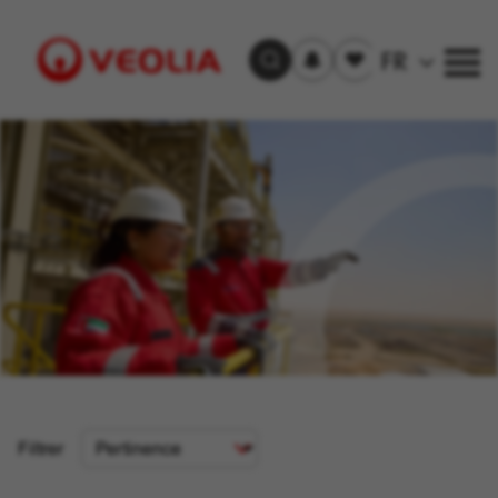
S'inscrire
Offre(s)
FR
Trouver un emploi
aux
sauvegardée(s)
alertes
Visit
Veolia
homepage
Critère
Filtrer
de
tri