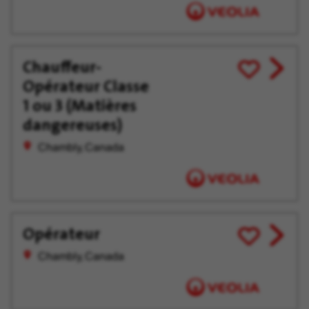
tard
Chauffeur-
View
Enregistrer
Opérateur Classe
job
pour
offer
plus
1 ou 3 (Matières
tard
dangereuses)
Chambly, Canada
Opérateur
View
Enregistrer
job
pour
Chambly, Canada
offer
plus
tard