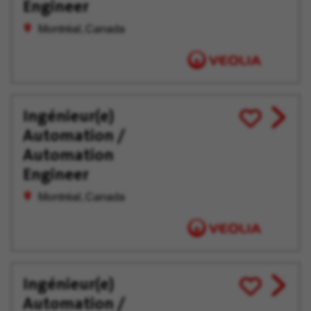
Engineer
Montréal, Canada
Ingénieur(e)
View
Enregistrer
Automation /
job
pour
offer
plus
Automation
tard
Engineer
Montréal, Canada
Ingénieur(e)
View
Enregistrer
Automation /
job
pour