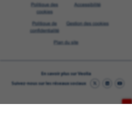
Visit
Politique des
Accessibilité
Veolia
cookies
homepage
Politique de
Gestion des cookies
confidentialité
Plan du site
En savoir plus sur Veolia
Suivez-nous sur les réseaux sociaux