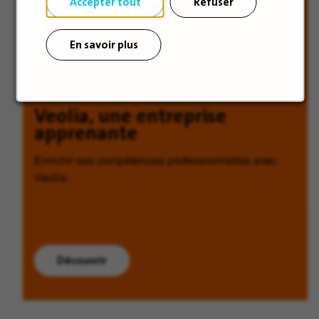
Accepter tout
Refuser
En savoir plus
Veolia, une entreprise
apprenante
Enrichir ses compétences professionnelles avec
Veolia.
Découvrir