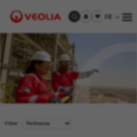
S'inscrire
Offre(s)
FR
Trouver un emploi
aux
sauvegardée(s)
alertes
Visit
Veolia
homepage
Critère
Filtrer
de
tri