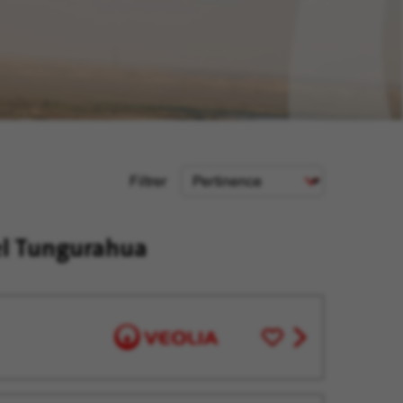
Critère
Filtrer
de
tri
del Tungurahua
Enregistrer
View
pour
job
plus
offer
tard