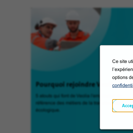
Ce site u
l’expérien
options d
Pourquoi rejoindre Veolia ?
confidenti
5 atouts qui font de Veolia l'employeur de
référence des métiers de la transformation
Acce
écologique.