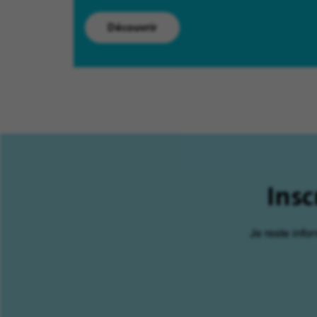
Découvrir
Insc
Je reste info