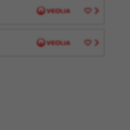
Enregistrer
View
pour
job
plus
offer
tard
Enregistrer
View
pour
job
plus
offer
tard