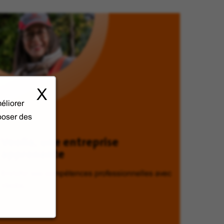
X
éliorer
oposer des
Veolia, une entreprise
apprenante
Enrichir ses compétences professionnelles avec
Veolia.