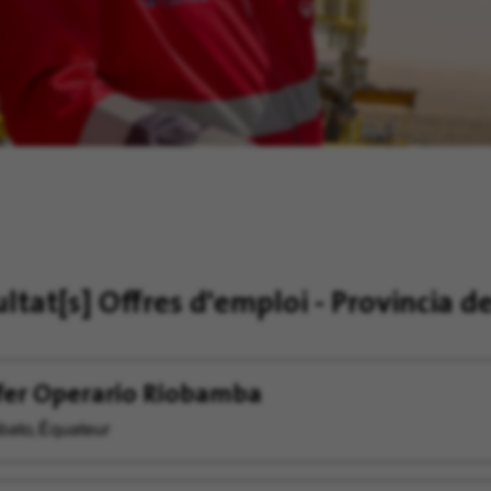
ultat[s]
Offres d'emploi - Provincia 
fer Operario Riobamba
ato, Équateur