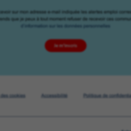
cevoir sur mon adresse e-mail indiquée les alertes emploi corr
rends que je peux à tout moment refuser de recevoir ces commu
d’information sur les données personnelles
Je m'inscris
e des cookies
Accessibilité
Politique de confidentia