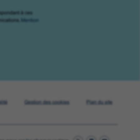
espondant à ces
nications.
Mention
lité
Gestion des cookies
Plan du site