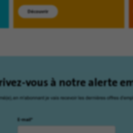
Découvrir
rivez-vous à notre alerte e
rmé(e), en m'abonnant je vais recevoir les dernières offres d'empl
E-mail