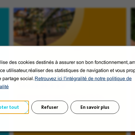
tilise des cookies destinés à assurer son bon fonctionnement, am
ce utilisateur, réaliser des statistiques de navigation et vous pr
e partage social.
Retrouvez ici l'intégralité de notre politique de
Veolia de A à V
alité
Découvrez en images le Groupe Veolia.
pter tout
Refuser
En savoir plus