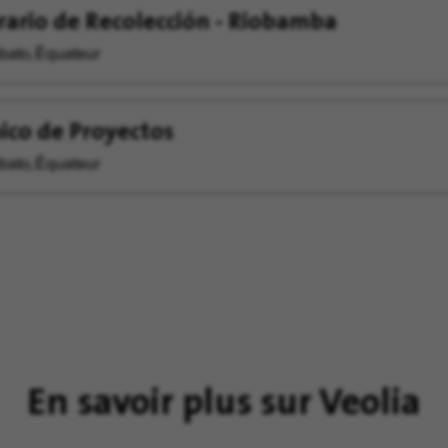
ario de Recolección - Riobamba
ato, Équateur
ico de Proyectos
ato, Équateur
En savoir plus sur Veolia