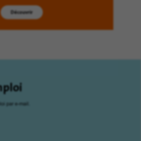
Découvrir
mploi
oi par e-mail.