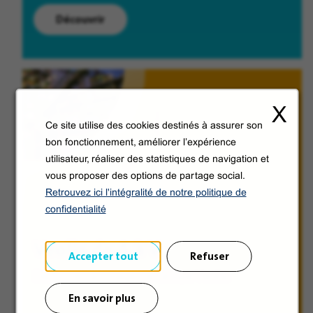
Découvrir
X
Ce site utilise des cookies destinés à assurer son
bon fonctionnement, améliorer l’expérience
utilisateur, réaliser des statistiques de navigation et
vous proposer des options de partage social.
Retrouvez ici l'intégralité de notre politique de
confidentialité
Veolia de A à V
Accepter tout
Refuser
Découvrez en images le Groupe Veolia.
En savoir plus