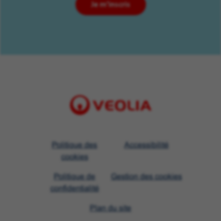
Je m'inscris
Visit
Politique des
Accessibilité
Veolia
cookies
homepage
Politique de
Gestion des cookies
confidentialité
Plan du site