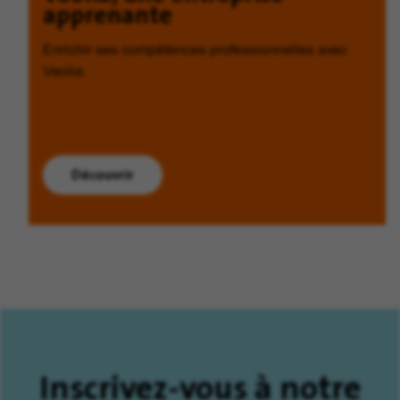
apprenante
Enrichir ses compétences professionnelles avec
Veolia.
Découvrir
Inscrivez-vous à notre