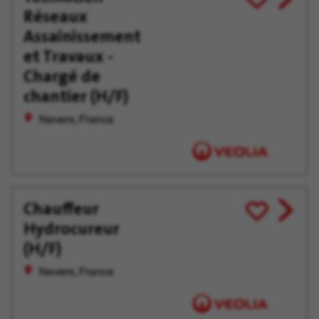
Réseaux
job
pour
offer
plus
Assainissement
tard
et Travaux -
Chargé de
chantier (H/F)
Nevers, France
Chauffeur
View
Enregistrer
Hydrocureur
job
pour
offer
plus
(H/F)
tard
Nevers, France