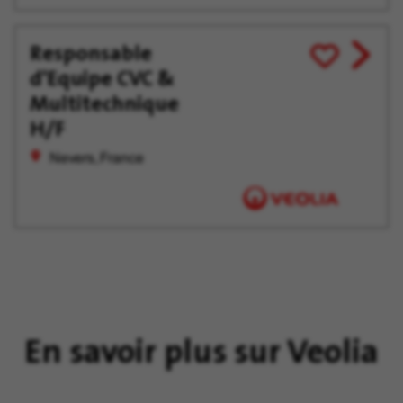
Responsable
View
Enregistrer
d'Equipe CVC &
job
pour
offer
plus
Multitechnique
tard
H/F
Nevers, France
En savoir plus sur Veolia