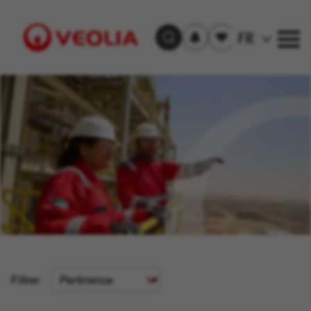
S'inscrire
Offre(s)
FR
Trouver un emploi
aux
sauvegardée(s)
alertes
Visit
Veolia
homepage
Critère
Filtrer
de
tri