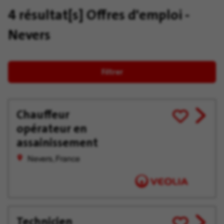
4 résultat[s]
Offres d'emploi -
Nevers
Filtrer
Chauffeur
View
Enregistrer
opérateur en
job
pour
offer
plus
assainissement
tard
Nevers, France
Technicien
View
Enregistrer