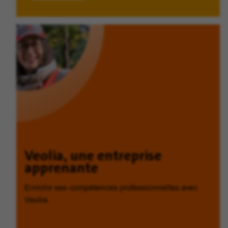
Veolia, une entreprise
apprenante
Enrichir ses compétences professionnelles avec
Veolia.