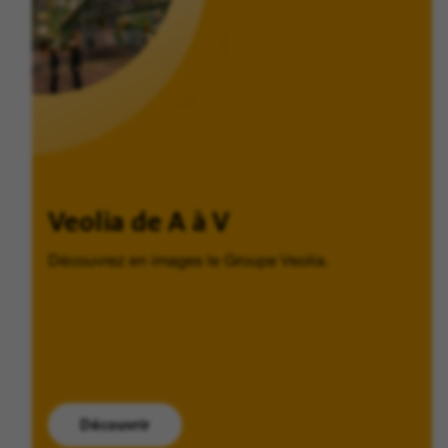
Veolia de A à V
Découvrez en images le Groupe Veolia.
Découvrir