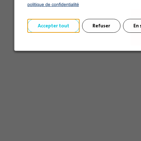
politique de confidentialité
Accepter tout
Refuser
En 