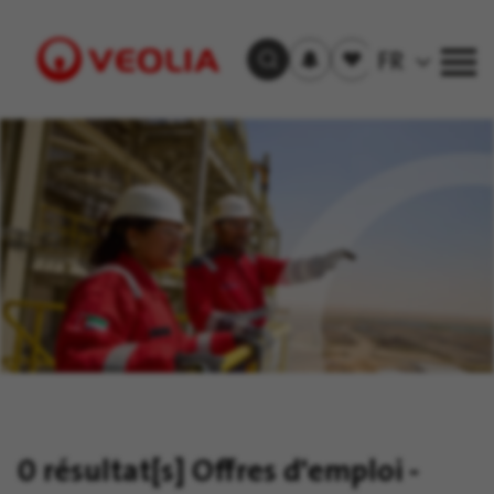
S'inscrire
Offre(s)
FR
Trouver un emploi
aux
sauvegardée(s)
alertes
Visit
Veolia
homepage
0 résultat[s]
Offres d'emploi -