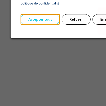
politique de confidentialité
Accepter tout
Refuser
En 