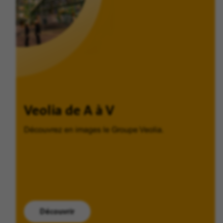
Veolia de A à V
Découvrez en images le Groupe Veolia.
Découvrir