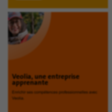
Veolia, une entreprise
apprenante
Enrichir ses compétences professionnelles avec
Veolia.