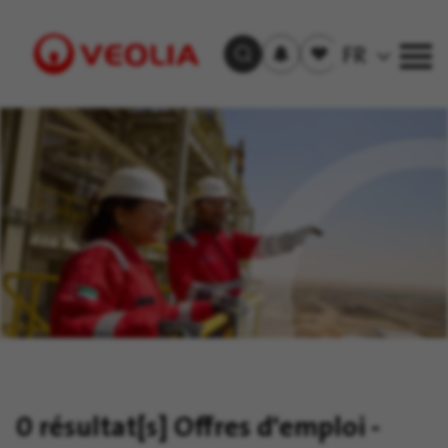
S'inscrire
Offre(s)
FR
Trouver un emploi
aux
sauvegardée(s)
alertes
Visit
Veolia
homepage
0 résultat[s]
Offres d'emploi -