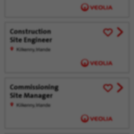
Construction
View
Enregistrer
Site Engineer
job
pour
offer
plus
Kilkenny, Irlande
tard
Commissioning
View
Enregistrer
Site Manager
job
pour
offer
plus
Kilkenny, Irlande
tard