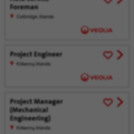
Foreman
job
pour
offer
plus
Celbridge, Irlande
tard
Project Engineer
View
Enregistrer
job
pour
Kilkenny, Irlande
offer
plus
tard
Project Manager
View
Enregistrer
(Mechanical
job
pour
offer
plus
Engineering)
tard
Kilkenny, Irlande