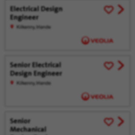
Electrical Design
View
Enregistrer
Engineer
job
pour
offer
plus
Kilkenny, Irlande
tard
Senior Electrical
View
Enregistrer
Design Engineer
job
pour
offer
plus
Kilkenny, Irlande
tard
Senior
View
Enregistrer
Mechanical
job
pour
offer
plus