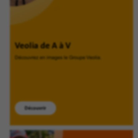
Veolia de A à V
Découvrez en images le Groupe Veolia.
Découvrir