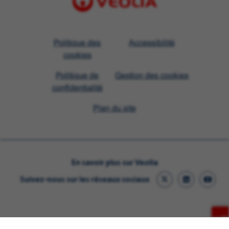
Visit
Politique des
Accessibilité
Veolia
cookies
homepage
Politique de
Gestion des cookies
confidentialité
Plan du site
En savoir plus sur Veolia
Suivez-nous sur les réseaux sociaux