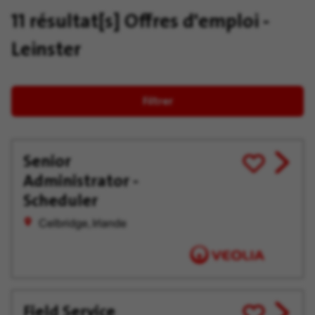
11 résultat[s]
Offres d'emploi -
Leinster
Filtrer
Senior
View
Enregistrer
Administrator -
job
pour
offer
plus
Scheduler
tard
Celbridge, Irlande
Field Service
View
Enregistrer