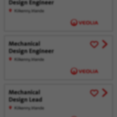
Design Engineer
tard
Kilkenny, Irlande
Mechanical
View
Enregistrer
Design Engineer
job
pour
offer
plus
Kilkenny, Irlande
tard
Mechanical
View
Enregistrer
Design Lead
job
pour
offer
plus
Kilkenny, Irlande
tard