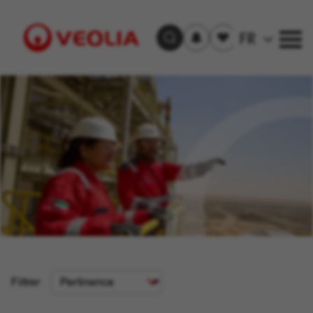
S'inscrire
Offre(s)
FR
Trouver un emploi
aux
sauvegardée(s)
alertes
Visit
Veolia
homepage
Critère
Filtrer
de
tri