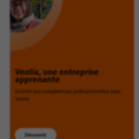
Veolia, une entreprise
apprenante
Enrichir ses compétences professionnelles avec
Veolia.
Découvrir