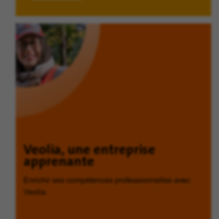
Veolia, une entreprise
apprenante
Enrichir ses compétences professionnelles avec
Veolia.