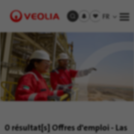
S'inscrire
Offre(s)
FR
Trouver un emploi
aux
sauvegardée(s)
alertes
Visit
Veolia
homepage
0 résultat[s]
Offres d'emploi - Las