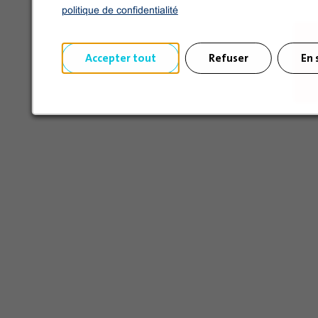
politique de confidentialité
Accepter tout
Refuser
En 