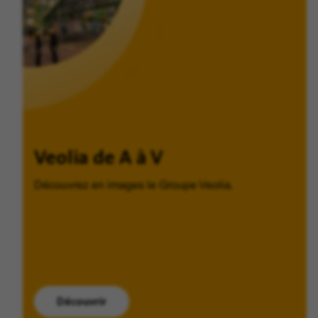
Veolia de A à V
Découvrez en images le Groupe Veolia.
Découvrir