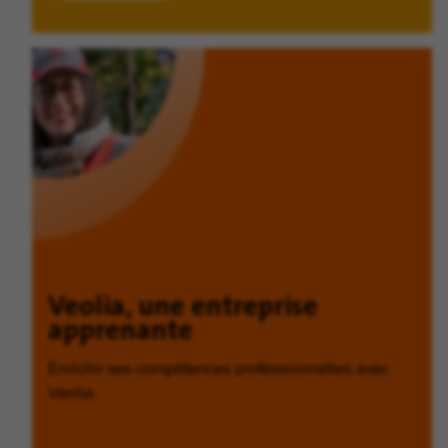
Veolia, une entreprise
apprenante
Enrichir ses compétences professionnelles avec
Veolia.