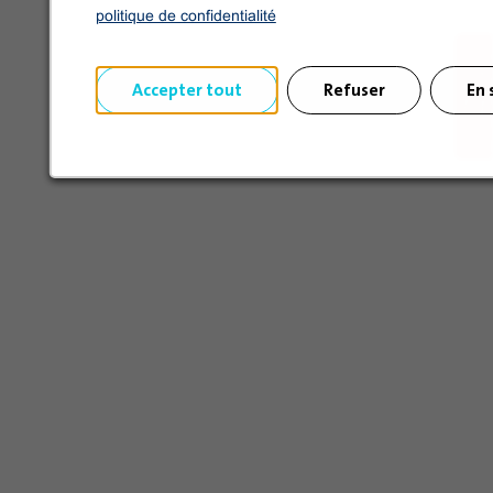
politique de confidentialité
Accepter tout
Refuser
En 