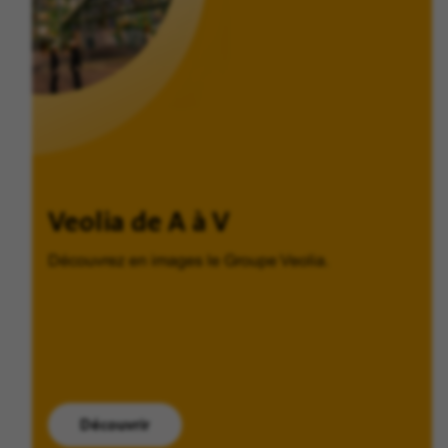
Veolia de A à V
Découvrez en images le Groupe Veolia.
Découvrir