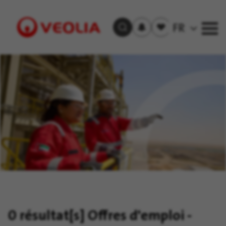
S'inscrire
Offre(s)
FR
Trouver un emploi
aux
sauvegardée(s)
alertes
Visit
Veolia
homepage
0 résultat[s]
Offres d'emploi -