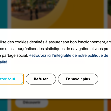
tilise des cookies destinés à assurer son bon fonctionnement, am
ce utilisateur, réaliser des statistiques de navigation et vous pr
Veolia de A à V
e partage social.
Retrouvez ici l'intégralité de notre politique de
Découvrez en images le Groupe Veolia.
alité
pter tout
Refuser
En savoir plus
Découvrir