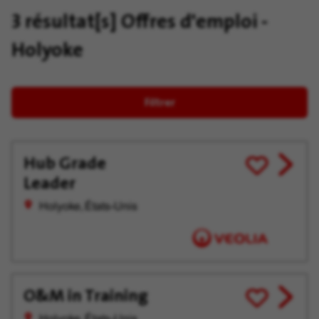
3 résultat[s]
Offres d'emploi -
Holyoke
Filtrer
Hub Grade
View
Enregistrer
Leader
job
pour
offer
plus
Holyoke, États-Unis
tard
O&M in Training
View
Enregistrer
job
pour