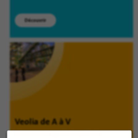
Découvrir
Veolia de A à V
Découvrez en images le Groupe Veolia.