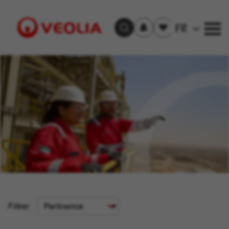
S'inscrire
Offre(s)
FR
Trouver un emploi
aux
sauvegardée(s)
alertes
Visit
Veolia
homepage
Critère
Filtrer
de
tri