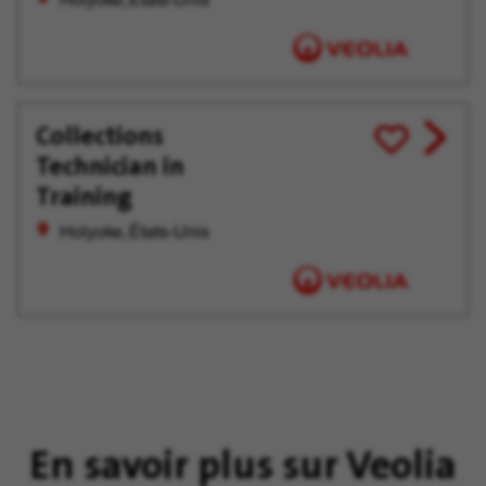
Holyoke, États-Unis
offer
plus
tard
Collections
View
Enregistrer
Technician in
job
pour
offer
plus
Training
tard
Holyoke, États-Unis
En savoir plus sur Veolia