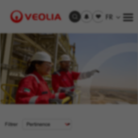
S'inscrire
Offre(s)
FR
Trouver un emploi
aux
sauvegardée(s)
alertes
Visit
Veolia
homepage
Critère
Filtrer
de
tri