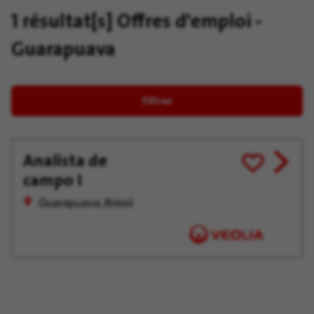
1 résultat[s]
Offres d'emploi -
Guarapuava
Filtrer
Analista de
View
Enregistrer
campo I
job
pour
offer
plus
Guarapuava, Brésil
tard