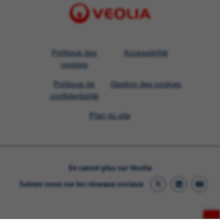
Visit
Politique des
Accessibilité
Veolia
cookies
homepage
Politique de
Gestion des cookies
confidentialité
Plan du site
En savoir plus sur Veolia
Suivez-nous sur les réseaux sociaux