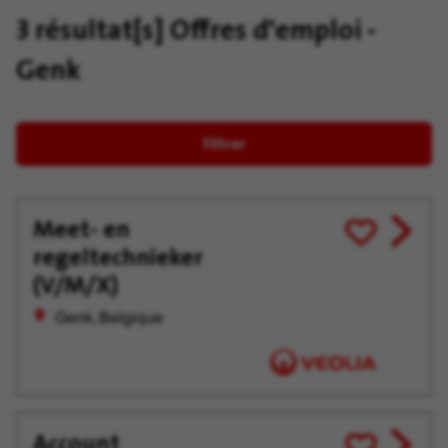
3 résultat[s]
Offres d'emploi -
Genk
Filtrer
Meet- en
View
Enregistrer
regeltechnieker
job
pour
offer
plus
(V/M/X)
tard
Genk, Belgique
Account
View
Enregistrer