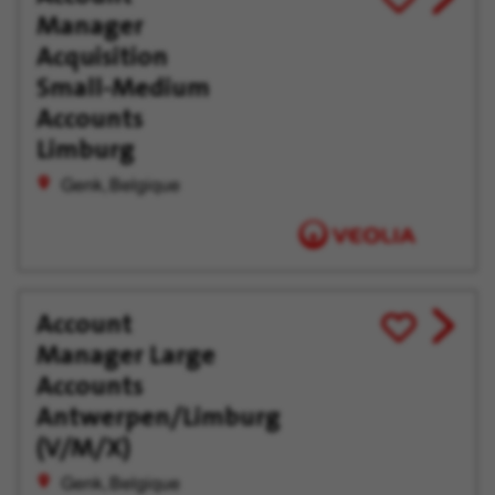
Manager
job
pour
offer
plus
Acquisition
tard
Small-Medium
Accounts
Limburg
Genk, Belgique
Account
View
Enregistrer
Manager Large
job
pour
offer
plus
Accounts
tard
Antwerpen/Limburg
(V/M/X)
Genk, Belgique