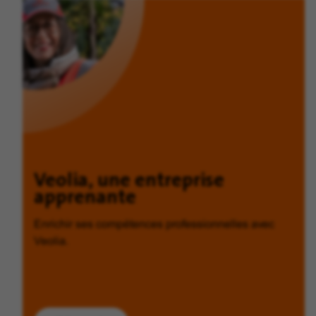
Veolia, une entreprise
apprenante
Enrichir ses compétences professionnelles avec
Veolia.