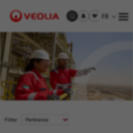
S'inscrire
Offre(s)
FR
Trouver un emploi
aux
sauvegardée(s)
alertes
Visit
Veolia
homepage
Critère
Filtrer
de
tri