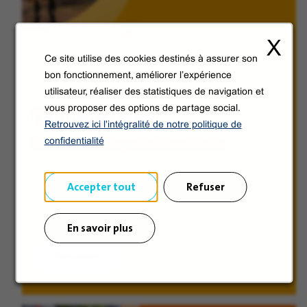
X
Ce site utilise des cookies destinés à assurer son
bon fonctionnement, améliorer l’expérience
utilisateur, réaliser des statistiques de navigation et
vous proposer des options de partage social.
Veolia de A à V
Retrouvez ici l'intégralité de notre politique de
confidentialité
Découvrez en images le Groupe Veolia.
Accepter tout
Refuser
En savoir plus
Découvrir