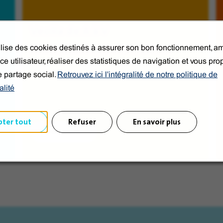
Veolia de A à V
tilise des cookies destinés à assurer son bon fonctionnement, am
Découvrez en images le Groupe Veolia.
ce utilisateur, réaliser des statistiques de navigation et vous pr
e partage social.
Retrouvez ici l'intégralité de notre politique de
alité
pter tout
Refuser
En savoir plus
Découvrir