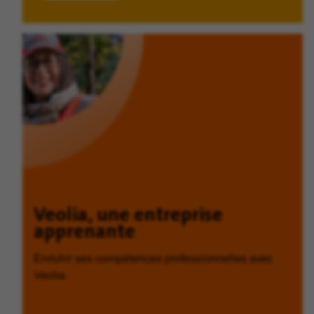
Veolia, une entreprise
apprenante
Enrichir ses compétences professionnelles avec
Veolia.