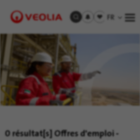
S'inscrire
Offre(s)
FR
Trouver un emploi
aux
sauvegardée(s)
alertes
Visit
Veolia
homepage
0 résultat[s]
Offres d'emploi -