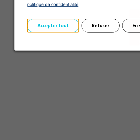
politique de confidentialité
Accepter tout
Refuser
En 