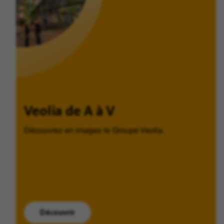
Veolia de A à V
Découvrez en images le Groupe Veolia.
Découvrir