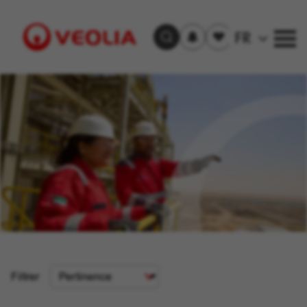
S'inscrire
Offre(s)
FR
Trouver un emploi
aux
sauvegardée(s)
alertes
Visit
Veolia
homepage
Critère
Filtrer
de
tri