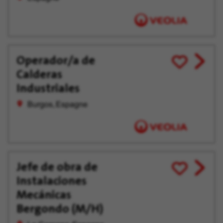
tard
Operador/a de
View
Enregistrer
Calderas
job
pour
offer
plus
Industriales
tard
Burgos, Espagne
Jefe de obra de
View
Enregistrer
Instalaciones
job
pour
offer
plus
Mecánicas
tard
Bergondo (M/H)