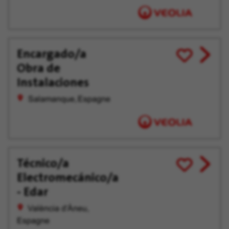
Encargado/a
View
Enregistrer
Obra de
job
pour
offer
plus
Instalaciones
tard
Salamanque, Espagne
Técnico/a
View
Enregistrer
Electromecánico/a
job
pour
offer
plus
- Edar
tard
València d'Àneu,
Espagne