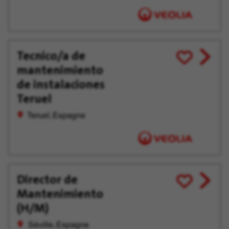
Tecnico/a de
View
Enregistrer
mantenimiento
job
pour
offer
plus
de instalaciones
tard
Teruel
Teruel, Espagne
Director de
View
Enregistrer
Mantenimiento
job
pour
offer
plus
(H/M)
tard
Séville, Espagne