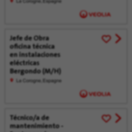
La Corogne, Espagne
Jefe de Obra
View
Enregistrer
oficina técnica
job
pour
offer
plus
en instalaciones
tard
eléctricas
Bergondo (M/H)
La Corogne, Espagne
Técnico/a de
View
Enregistrer
mantenimiento -
job
pour
offer
plus