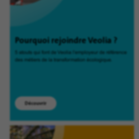
Pourquoi rejoindre Veolia ?
5 atouts qui font de Veolia l'employeur de référence
des métiers de la transformation écologique.
Découvrir