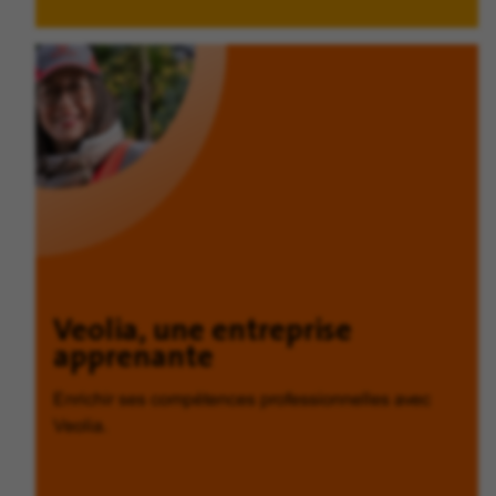
Veolia, une entreprise
apprenante
Enrichir ses compétences professionnelles avec
Veolia.