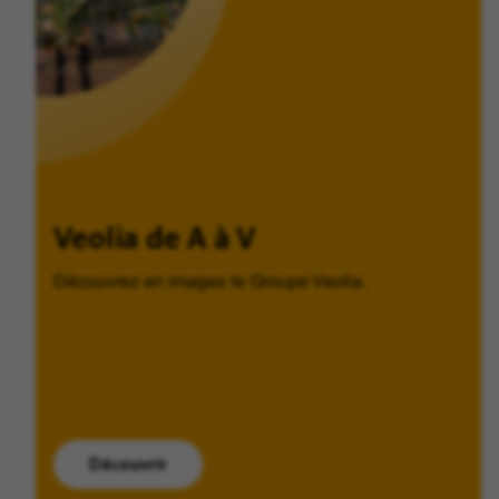
Veolia de A à V
Découvrez en images le Groupe Veolia.
Découvrir