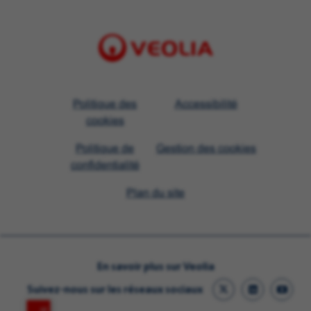
Visit
Politique des
Accessibilité
Veolia
cookies
homepage
Politique de
Gestion des cookies
confidentialité
Plan du site
En savoir plus sur Veolia
Suivez-nous sur les réseaux sociaux