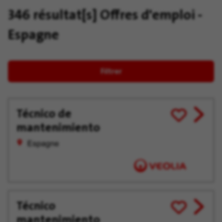
346 résultat[s]
Offres d'emploi -
Espagne
Filtrer
Técnico de
View
Enregistrer
mantenimiento
job
pour
offer
plus
Espagne
tard
Técnico
View
Enregistrer
mantenimiento
job
pour