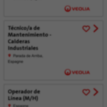
Técnico/a de
View
Enregistrer
Mantenimiento -
job
pour
offer
plus
Calderas
tard
Industriales
Parada de Arriba,
Espagne
Operador de
View
Enregistrer
Línea (M/H)
job
pour
offer
plus
Espagne