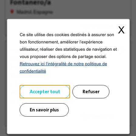
Fontanero/a
tard
Madrid, Espagne
X
Ce site utilise des cookies destinés à assurer son
bon fonctionnement, améliorer l’expérience
Técnico/a de
View
Enregistrer
utilisateur, réaliser des statistiques de navigation et
Mantenimiento
job
pour
vous proposer des options de partage social.
offer
plus
Retrouvez ici l'intégralité de notre politique de
Polivalente
tard
confidentialité
(Electricidad,
Climatización,
etc.)
Accepter tout
Refuser
Vecindario, Espagne
En savoir plus