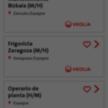
offer
plus
Bizkaia (M/H)
tard
Zamudio, Espagne
Frigorista
View
Enregistrer
Zaragoza (M/H)
job
pour
offer
plus
Saragosse, Espagne
tard
Operario de
View
Enregistrer
planta (H/M)
job
pour
offer
plus
Espagne
tard