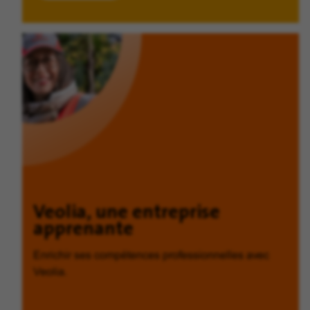
Veolia, une entreprise
apprenante
Enrichir ses compétences professionnelles avec
Veolia.