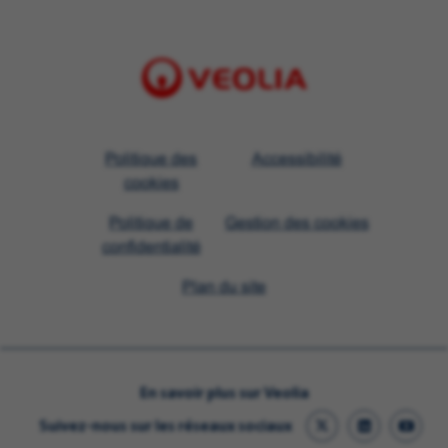
Visit
Politique des
Accessibilité
Veolia
cookies
homepage
Politique de
Gestion des cookies
confidentialité
Plan du site
En savoir plus sur Veolia
Suivez-nous sur les réseaux sociaux