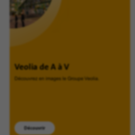
Veolia de A à V
Découvrez en images le Groupe Veolia.
Découvrir