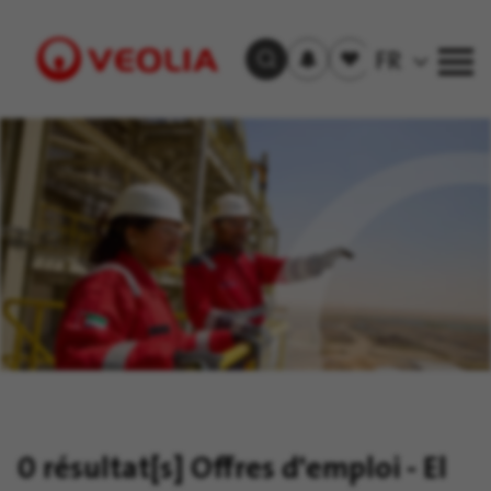
S'inscrire
Offre(s)
FR
Trouver un emploi
aux
sauvegardée(s)
alertes
Visit
Veolia
homepage
0 résultat[s]
Offres d'emploi - El