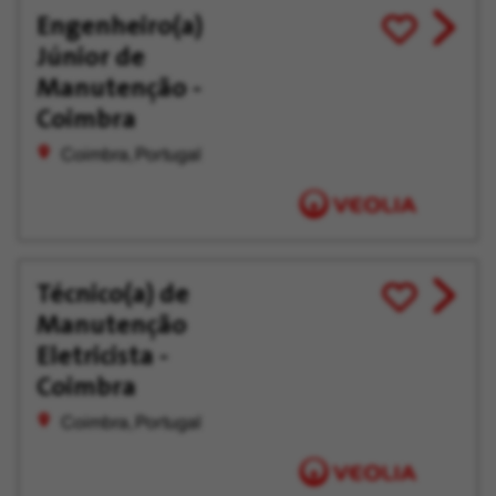
Engenheiro(a)
View
Enregistrer
Júnior de
job
pour
offer
plus
Manutenção -
tard
Coimbra
Coimbra, Portugal
Técnico(a) de
View
Enregistrer
Manutenção
job
pour
offer
plus
Eletricista -
tard
Coimbra
Coimbra, Portugal