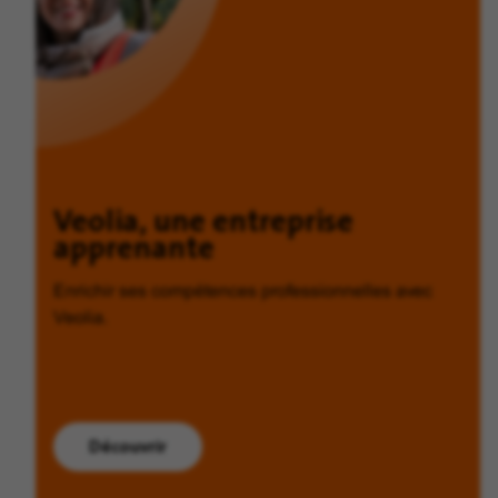
Veolia, une entreprise
apprenante
Enrichir ses compétences professionnelles avec
Veolia.
Découvrir