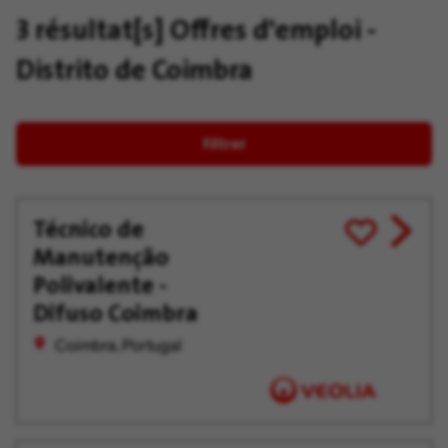
3 résultat[s]
Offres d'emploi -
Distrito de Coimbra
Filtrer
Técnico de
View
Enregistrer
Manutenção
job
pour
offer
plus
Polivalente -
tard
Difuso Coimbra
Coimbra, Portugal