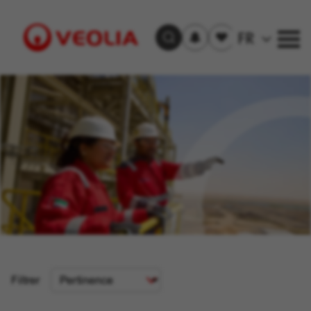
S'inscrire
Offre(s)
FR
Trouver un emploi
aux
sauvegardée(s)
alertes
Visit
Veolia
homepage
Critère
Filtrer
de
tri