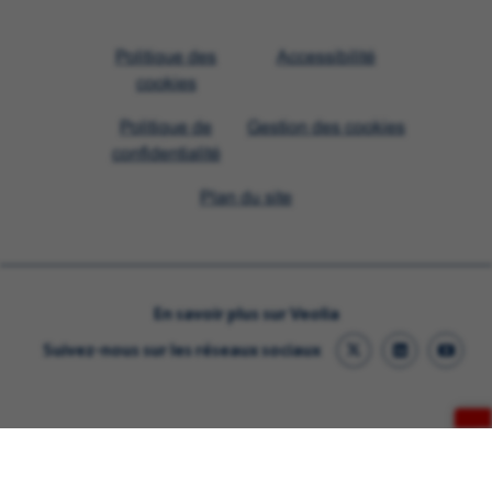
Visit
Politique des
Accessibilité
Veolia
cookies
homepage
Politique de
Gestion des cookies
confidentialité
Plan du site
En savoir plus sur Veolia
Suivez-nous sur les réseaux sociaux