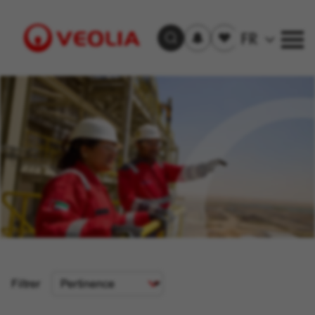
S'inscrire
Offre(s)
FR
Trouver un emploi
aux
sauvegardée(s)
alertes
Visit
Veolia
homepage
Critère
Filtrer
de
tri