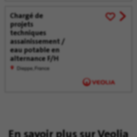
Chargé de
View
Enregistrer
projets
job
pour
offer
plus
techniques
tard
assainissement /
eau potable en
alternance F/H
Dieppe, France
En savoir plus sur Veolia