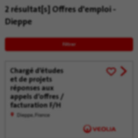
2 résultat[s]
Offres d'emploi -
Dieppe
Filtrer
Chargé d’études
View
Enregistrer
et de projets
job
pour
offer
plus
réponses aux
tard
appels d’offres /
facturation F/H
Dieppe, France