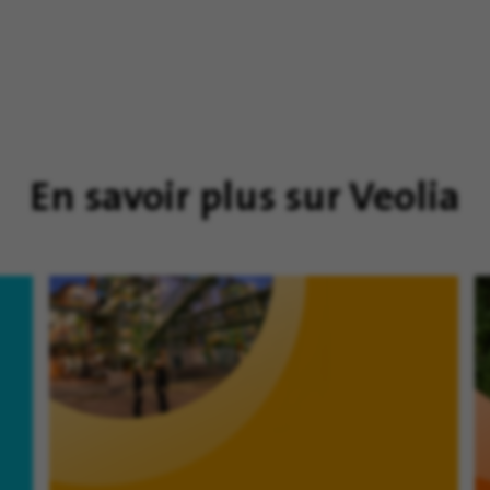
En savoir plus sur Veolia