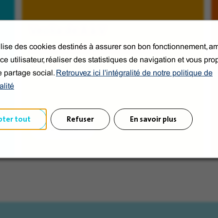
Veolia de A à V
tilise des cookies destinés à assurer son bon fonctionnement, am
Découvrez en images le Groupe Veolia.
ce utilisateur, réaliser des statistiques de navigation et vous pr
e partage social.
Retrouvez ici l'intégralité de notre politique de
alité
pter tout
Refuser
En savoir plus
Découvrir