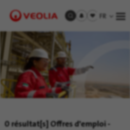
S'inscrire
Offre(s)
FR
Trouver un emploi
aux
sauvegardée(s)
alertes
Visit
Veolia
homepage
0 résultat[s]
Offres d'emploi -