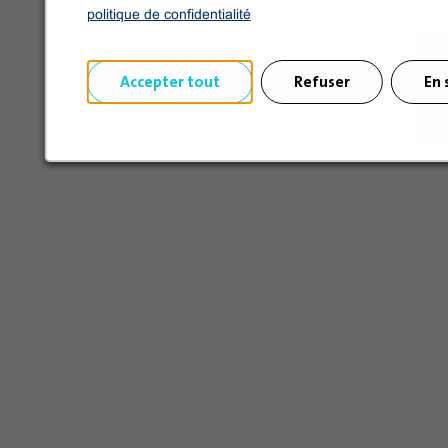
politique de confidentialité
Accepter tout
Refuser
En 