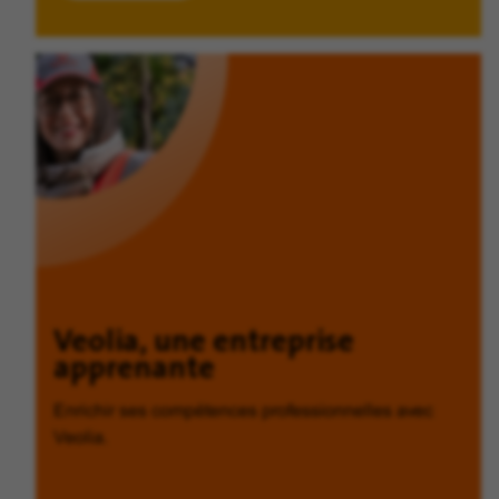
Veolia, une entreprise
apprenante
Enrichir ses compétences professionnelles avec
Veolia.