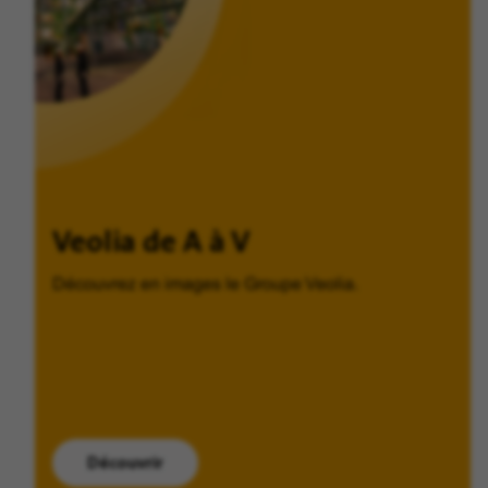
Veolia de A à V
Découvrez en images le Groupe Veolia.
Découvrir