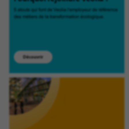
5 atouts qui font de Veolia l'employeur de référence
des métiers de la transformation écologique.
Découvrir