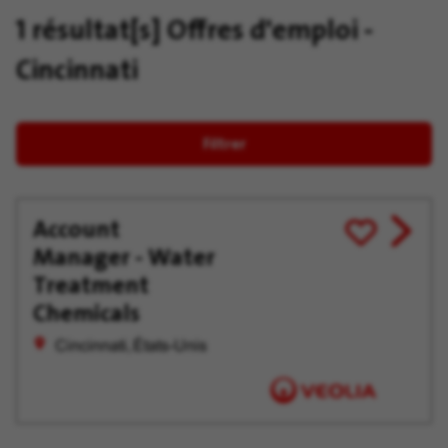
1 résultat[s]
Offres d'emploi -
Cincinnati
Filtrer
Account
View
Enregistrer
Manager - Water
job
pour
offer
plus
Treatment
tard
Chemicals
Cincinnati, États-Unis