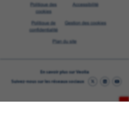
Visit
Politique des
Accessibilité
Veolia
cookies
homepage
Politique de
Gestion des cookies
confidentialité
Plan du site
En savoir plus sur Veolia
Suivez-nous sur les réseaux sociaux