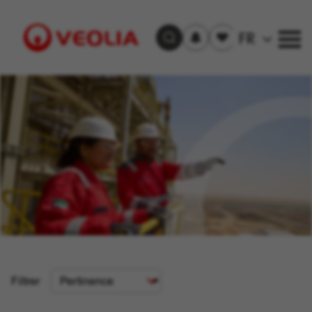
S'inscrire
Offre(s)
FR
Trouver un emploi
aux
sauvegardée(s)
alertes
Visit
Veolia
homepage
Critère
Filtrer
de
tri