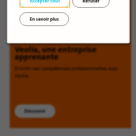
Accepter tout
Refuser
En savoir plus
Veolia, une entreprise
apprenante
Enrichir ses compétences professionnelles avec
Veolia.
Découvrir