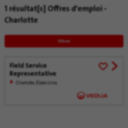
1 résultat[s]
Offres d'emploi -
Charlotte
Filtrer
Field Service
View
Enregistrer
Representative
job
pour
offer
plus
Charlotte, États-Unis
tard