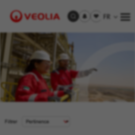
S'inscrire
Offre(s)
FR
Trouver un emploi
aux
sauvegardée(s)
alertes
Visit
Veolia
homepage
Critère
Filtrer
de
tri