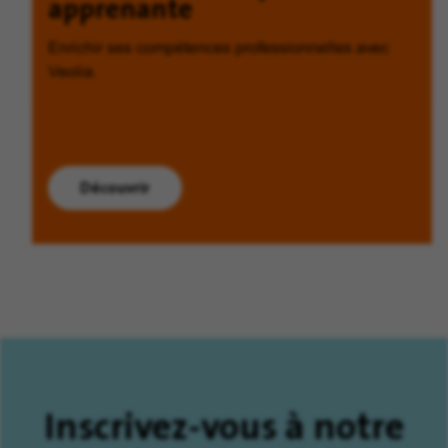
apprenante
Enrichir ses compétences professionnelles avec
Veolia.
Découvrir
Inscrivez-vous à notre