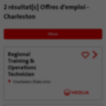
2 résultat[s]
Offres d'emploi -
Charleston
Filtrer
Regional
View
Enregistrer
Training &
job
pour
offer
plus
Operations
tard
Technician
Charleston, États-Unis