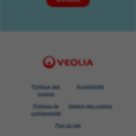
Je m'inscris
Visit
Politique des
Accessibilité
Veolia
cookies
homepage
Politique de
Gestion des cookies
confidentialité
Plan du site