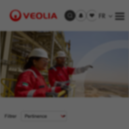
S'inscrire
Offre(s)
FR
Trouver un emploi
aux
sauvegardée(s)
alertes
Visit
Veolia
homepage
Critère
Filtrer
de
tri