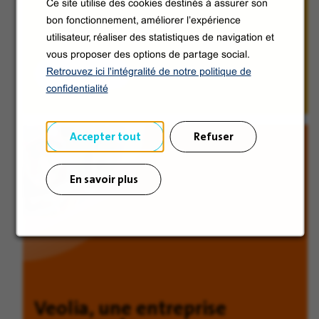
Ce site utilise des cookies destinés à assurer son
bon fonctionnement, améliorer l’expérience
utilisateur, réaliser des statistiques de navigation et
vous proposer des options de partage social.
Découvrir
Retrouvez ici l'intégralité de notre politique de
confidentialité
Accepter tout
Refuser
En savoir plus
Veolia, une entreprise