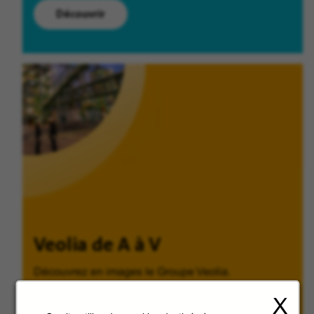
Découvrir
Veolia de A à V
Découvrez en images le Groupe Veolia.
X