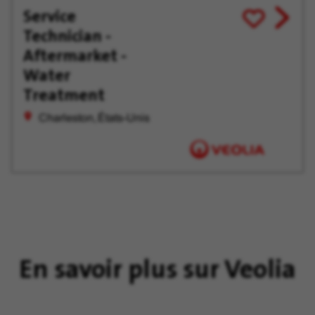
Service
View
Enregistrer
Technician -
job
pour
offer
plus
Aftermarket -
tard
Water
Treatment
Charleston, États-Unis
En savoir plus sur Veolia