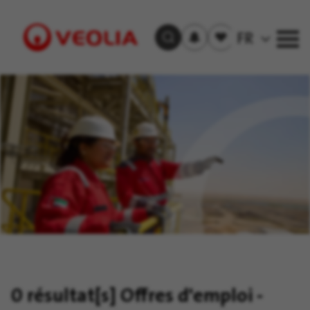
S'inscrire
Offre(s)
FR
Trouver un emploi
aux
sauvegardée(s)
alertes
Visit
Veolia
homepage
0 résultat[s]
Offres d'emploi -