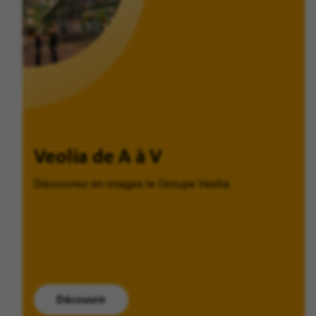
Veolia de A à V
Découvrez en images le Groupe Veolia.
Découvrir