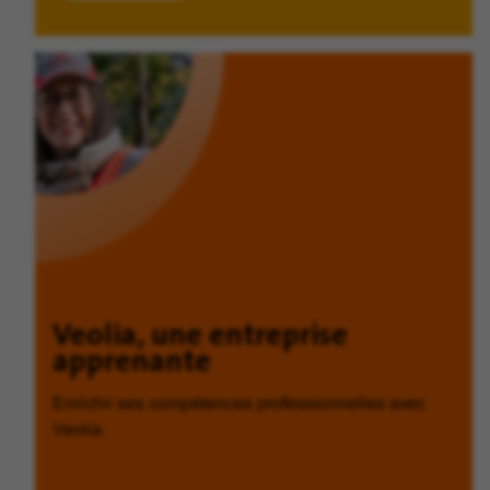
Veolia, une entreprise
apprenante
Enrichir ses compétences professionnelles avec
Veolia.