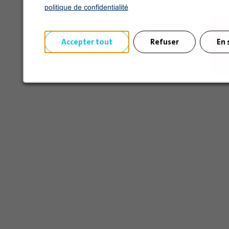
politique de confidentialité
Accepter tout
Refuser
En 