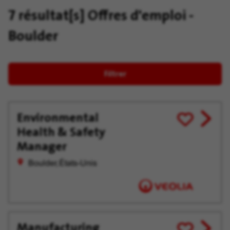
7 résultat[s]
Offres d'emploi -
Boulder
Filtrer
Environmental
View
Enregistrer
Health & Safety
job
pour
offer
plus
Manager
tard
Boulder, États-Unis
Manufacturing
View
Enregistrer