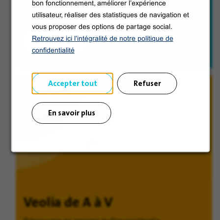
bon fonctionnement, améliorer l’expérience
utilisateur, réaliser des statistiques de navigation et
vous proposer des options de partage social.
Découvrir
Retrouvez ici l'intégralité de notre politique de
confidentialité
Accepter tout
Refuser
En savoir plus
Veolia de A à V