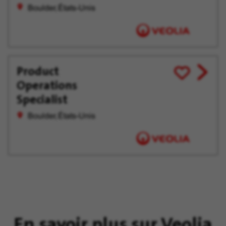
plus
Boulder, États-Unis
tard
Product
View
Enregistrer
Operations
job
pour
offer
plus
Specialist
tard
Boulder, États-Unis
En savoir plus sur Veolia