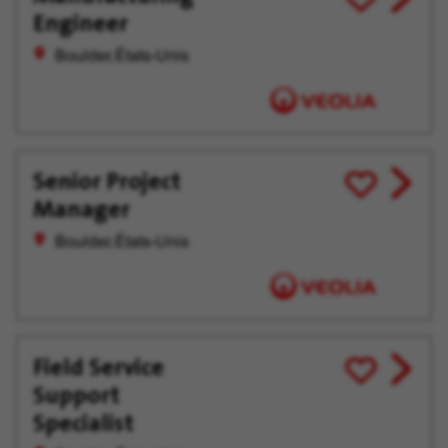
Engineer
job
pour
offer
plus
Boulder, États-Unis
tard
Senior Project
View
Enregistrer
Manager
job
pour
offer
plus
Boulder, États-Unis
tard
Field Service
View
Enregistrer
Support
job
pour
offer
plus
Specialist
tard