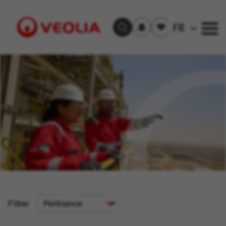
S'inscrire
Offre(s)
FR
Trouver un emploi
aux
sauvegardée(s)
alertes
Visit
Veolia
homepage
Critère
Filtrer
de
tri