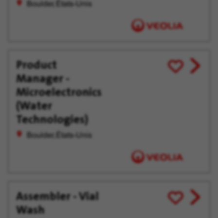
Boulder, États-Unis
Product
View
Enregistrer
Manager -
job
pour
offer
plus
Microelectronics
tard
(Water
Technologies)
Boulder, États-Unis
Assembler - Vial
View
Enregistrer
Wash
job
pour
offer