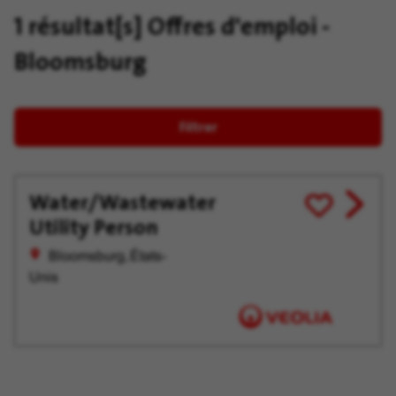
1 résultat[s]
Offres d'emploi -
Bloomsburg
Filtrer
Water/Wastewater
View
Enregistrer
Utility Person
job
pour
offer
plus
Bloomsburg, États-
tard
Unis