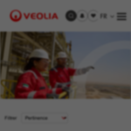
S'inscrire
Offre(s)
FR
Trouver un emploi
aux
sauvegardée(s)
alertes
Visit
Veolia
homepage
Critère
Filtrer
de
tri