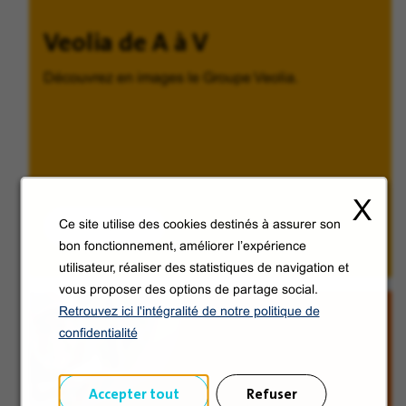
Veolia de A à V
Découvrez en images le Groupe Veolia.
X
Découvrir
Ce site utilise des cookies destinés à assurer son
bon fonctionnement, améliorer l’expérience
utilisateur, réaliser des statistiques de navigation et
vous proposer des options de partage social.
Retrouvez ici l'intégralité de notre politique de
confidentialité
Accepter tout
Refuser