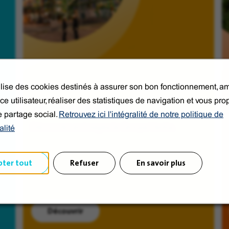
tilise des cookies destinés à assurer son bon fonctionnement, am
ce utilisateur, réaliser des statistiques de navigation et vous pr
Veolia de A à V
e partage social.
Retrouvez ici l'intégralité de notre politique de
Découvrez en images le Groupe Veolia.
alité
pter tout
Refuser
En savoir plus
Découvrir