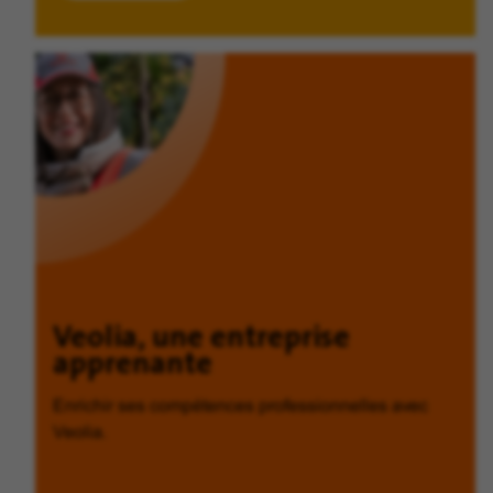
Veolia, une entreprise
apprenante
Enrichir ses compétences professionnelles avec
Veolia.