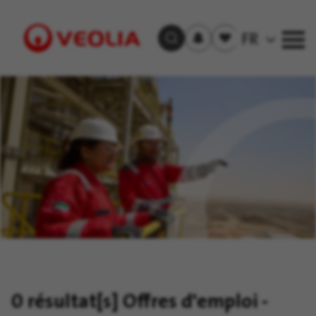
S'inscrire
Offre(s)
FR
Trouver un emploi
aux
sauvegardée(s)
alertes
Visit
Veolia
homepage
0 résultat[s]
Offres d'emploi -