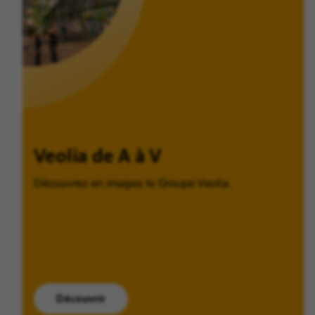
Veolia de A à V
Découvrez en images le Groupe Veolia.
Découvrir