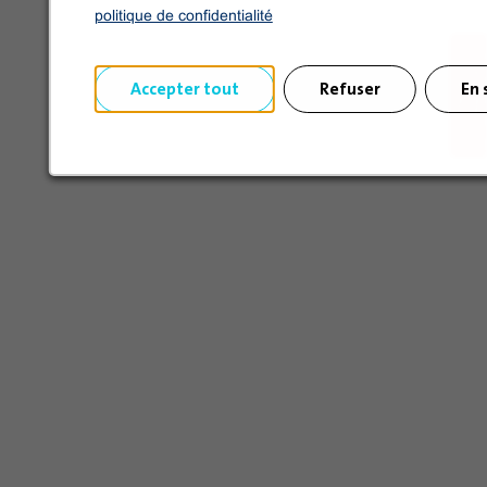
politique de confidentialité
Accepter tout
Refuser
En 