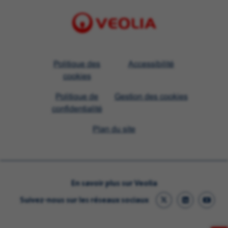
Visit
Politique des
Accessibilité
Veolia
cookies
homepage
Politique de
Gestion des cookies
confidentialité
Plan du site
En savoir plus sur Veolia
Suivez-nous sur les réseaux sociaux