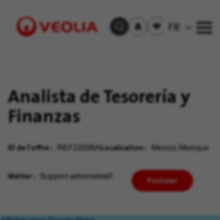
S'inscrire
Offre(s)
FR
Trouver un emploi
aux
sauvegardée(s)
alertes
Visit
Veolia
homepage
Analista de Tesorería y
Finanzas
ID de l'offre
Localisation
REF22096A
Mexico, Mexique
Métier
Support administratif
Postuler