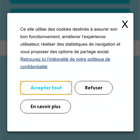
Cafés et restaurants
X
Ce site utilise des cookies destinés à assurer son
bon fonctionnement, améliorer l’expérience
utilisateur, réaliser des statistiques de navigation et
vous proposer des options de partage social.
Retrouvez ici l'intégralité de notre politique de
confidentialité
Inscrivez-vous à notre
Accepter tout
Refuser
alerte emploi
En savoir plus
Je reste informé(e), en m'abonnant je vais recevoir les
dernières offres d'emploi par e-mail.