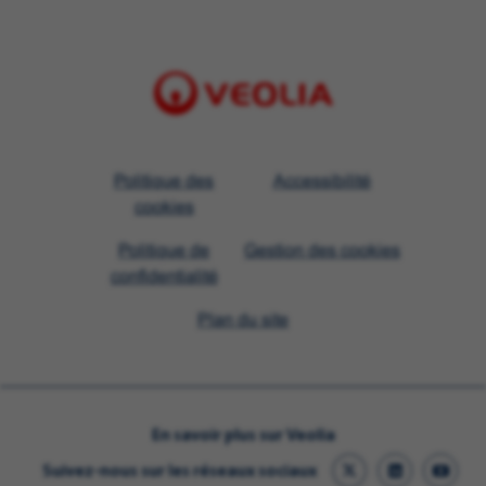
Visit
Politique des
Accessibilité
Veolia
cookies
homepage
Politique de
Gestion des cookies
confidentialité
Plan du site
En savoir plus sur Veolia
Suivez-nous sur les réseaux sociaux