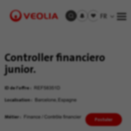
S'inscrire
Offre(s)
FR
Trouver un emploi
aux
sauvegardée(s)
alertes
Visit
Veolia
homepage
Controller financiero
junior.
ID de l'offre
REF58351D
Localisation
Barcelone, Espagne
Métier
Finance / Contrôle financier
Postuler