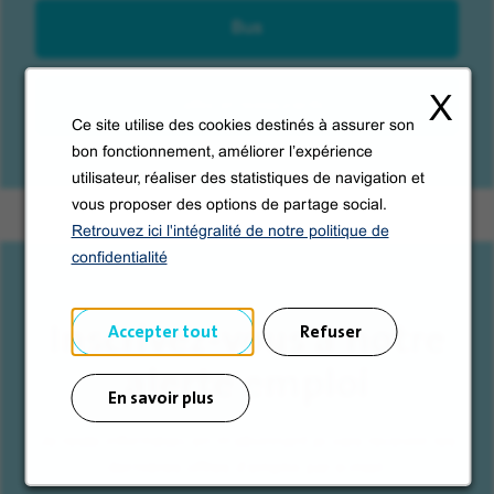
Bus
X
Cafés et restaurants
Ce site utilise des cookies destinés à assurer son
bon fonctionnement, améliorer l’expérience
utilisateur, réaliser des statistiques de navigation et
vous proposer des options de partage social.
Retrouvez ici l'intégralité de notre politique de
confidentialité
Inscrivez-vous à notre
Accepter tout
Refuser
alerte emploi
En savoir plus
Je reste informé(e), en m'abonnant je vais recevoir les
dernières offres d'emploi par e-mail.