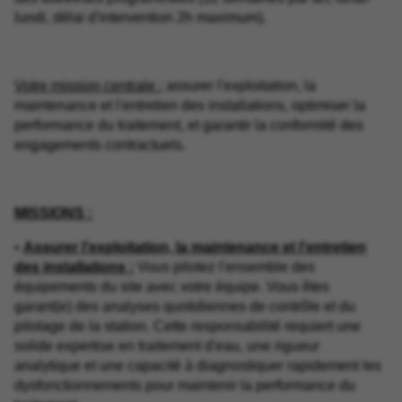
lundi, délai d'intervention 2h maximum).
Votre mission centrale :
assurer l'exploitation, la
maintenance et l'entretien des installations, optimiser la
performance du traitement, et garantir la conformité des
engagements contractuels.
MISSIONS :
•
Assurer l'exploitation, la maintenance et l'entretien
des installations :
Vous pilotez l'ensemble des
équipements du site avec votre équipe. Vous êtes
garant(e) des analyses quotidiennes de contrôle et du
pilotage de la station. Cette responsabilité requiert une
solide expertise en traitement d'eau, une rigueur
analytique et une capacité à diagnostiquer rapidement les
dysfonctionnements pour maintenir la performance du