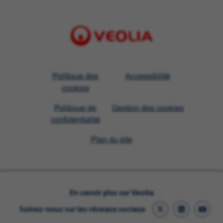
Visit
Politique des
Accessibilité
Veolia
cookies
homepage
Politique de
Gestion des cookies
confidentialité
Plan du site
En savoir plus sur Veolia
Suivez-nous sur les réseaux sociaux