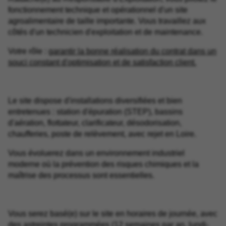
fonctionnement technique et opérationnel d'un site
agroalimentaire de taille importante. Vous travaillez aux
côtés d'un technicien d'exploitation et de maintenance.
Votre rôle :
garantir la bonne réalisation du contrat dans un
souci constant d'optimisation et de satisfaction client.
Le site dispose d'installations diversifiées et bien
entretenues : station d'épuration (STEP), bassins
d'aération, flottateur, clarificateur, désodorisation,
chaufferies, poste de relèvement, avec rejet en Loire.
Vous évoluerez dans un environnement industriel
moderne où la prévention des risques chimiques et la
maîtrise des processus sont essentielles.
Vous serez basé(e) sur le site en horaires de journée, avec
des astreintes programmées (12 semaines par an, lundi-