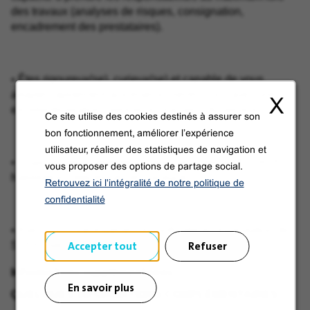
des travaux (analyses de risques, consignation,
encadrement des prestataires).
• Êtes rigoureux(se), curieux(se) et capable de vous
adapter rapidement aux enjeux clients. Vous avez une
X
excellente relation client et un vrai sens du service.
Ce site utilise des cookies destinés à assurer son
bon fonctionnement, améliorer l’expérience
utilisateur, réaliser des statistiques de navigation et
• Disposez des habilitations requises : permis B, CACES,
vous proposer des options de partage social.
habilitations électriques et chimiques.
Retrouvez ici l'intégralité de notre politique de
confidentialité
• Avez-vous une expérience confirmée en exploitation de
Accepter tout
Refuser
STEP industrielles
Informations supplémentaires
En savoir plus
QUELQUES INFORMATIONS COMPLÉMENTAIRES :