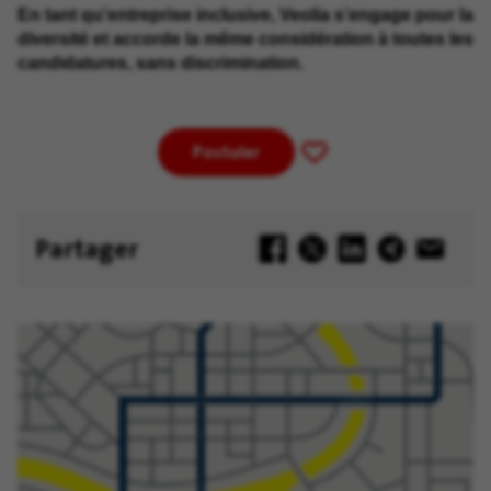
En tant qu'entreprise inclusive, Veolia s’engage pour la
diversité et accorde la même considération à toutes les
candidatures, sans discrimination.
Postuler
Enregistrer
pour
plus
tard
Partager