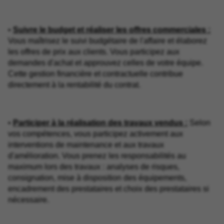
•
Suivre le budget et réaliser les offres commerciales :
Vous maîtrisez le suivi budgétaire de l'affaire et élaborez
les offres de prix aux clients. Vous participez aux
demandes d'achat et approuvez celles de votre équipe.
Cette gestion financière et contractuelle contribue
directement à la rentabilité du contrat.
•
Participer à la réalisation des travaux vendus :
Selon
vos compétences, vous participez activement aux
interventions de maintenance et aux travaux
d'amélioration. Vous prenez les responsabilités au
maximum lors des travaux : analyses de risques,
consignation, mise à disposition des équipements,
encadrement des prestataires et choix des prestataires si
nécessaire.