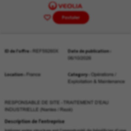
Postuler
Enregistrer
pour
plus
tard
ID de l'offre
Date de publication
REF59260X
06/10/2026
Location
Category
France
Opérations /
Exploitation & Maintenance
RESPONSABLE DE SITE - TRAITEMENT D'EAU
INDUSTRIELLE (Nantes / Rezé)
Description de l'entreprise
Intégrer notre structure est l’opportunité de bénéficier d’une