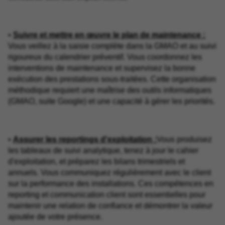
•
Suivre et mettre en œuvre le plan de maintenance :
Vous veillez à la saisie complète dans la GMAO et au suivi
rigoureux du calendrier préventif. Vous coordonnez les
interventions de maintenance et supervisez la bonne
exécution des prestations sous-traitées. Cette organisation
méthodique requiert une maîtrise des outils informatiques
(GMAO, suite Google) et une capacité à gérer les priorités.
•
Assurer les reportings d'exploitation :
Vous produisez
les tableaux de suivi analytique, tenez à jour le cahier
d'exploitation, et préparez les bilans trimestriels et
annuels. Vous communiquez régulièrement avec le client
sur la performance des installations. Ces compétences en
reporting et communication client sont essentielles pour
maintenir une relation de confiance et démontrer la valeur
ajoutée de votre présence.