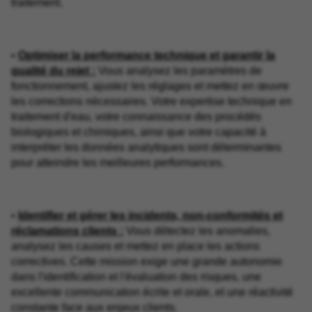
traitement.
•
Optimiser la performance technique et garantir la
qualité du rejet :
Vous analysez les paramètres de
fonctionnement, ajustez les réglages et mettez en œuvre
les corrections nécessaires. Votre expertise technique en
traitement d'eau, votre connaissance des procédés
biologiques et chimiques, ainsi que votre capacité à
interpréter les données analytiques sont déterminantes
pour atteindre les meilleures performances.
•
Identifier et gérer les incidents, non-conformités et
réclamations clients :
Vous détectez les anomalies,
analysez les causes et mettez en place les actions
correctives. Cette mission exige une grande autonomie
dans l'identification et l'évaluation des risques, une
excellente communication écrite et orale, et une réactivité
constante face aux enjeux clients.