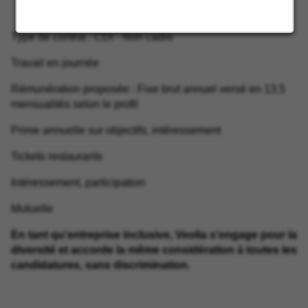
Type de contrat : CDI - Non cadre
Travail en journée
Rémunération proposée : Fixe brut annuel versé en 13,5
mensualités selon le profil
Prime annuelle sur objectifs, intéressement
Tickets restaurants
Intéressement, participation
Mutuelle
En tant qu'entreprise inclusive, Veolia s'engage pour la
diversité et accorde la même considération à toutes les
candidatures, sans discrimination.