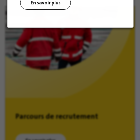
En savoir plus
Parcours de recrutement