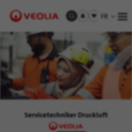
S'inscrire
Offre(s)
FR
Trouver un emploi
aux
sauvegardée(s)
alertes
Visit
Veolia
homepage
Servicetechniker Druckluft