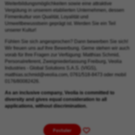
Weiterbildungsmöglichkeiten sowie eine attraktive
Vergütung in unserem etablierten Unternehmen, dessen
Firmenkultur von Qualität, Loyalität und
Umweltbewusstsein geprägt ist. Werden Sie ein Teil
unserer Kultur!
Fühlen Sie sich angesprochen? Dann bewerben Sie sich!
Wir freuen uns auf Ihre Bewerbung. Gerne stehen wir auch
vorab für Ihre Fragen zur Verfügung: Matthias Schmid,
Personalreferent, Zweigniederlassung Freiburg, Veolia
Industries - Global Solutions S.A.S. (VIGS),
matthias.schmid@veolia.com, 0761/518-8473 oder mobil
0176/80082426.
As an inclusive company, Veolia is committed to
diversity and gives equal consideration to all
applications, without discrimination.
Postuler
Enregistrer