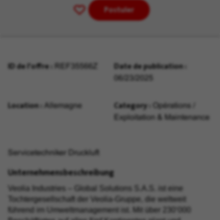
Postuler
Enregistrer
pour
plus
tard
ID de l'offre
Date de publication
REF35566Z
06/23/2025
Location
Category
Allemagne
Opérations /
Exploitation & Maintenance
Servicetechniker Druckluft
Unternehmensbeschreibung
Veolia Industries – Global Solutions S.A.S. ist eine
Tochtergesellschaft der Veolia-Gruppe, die weltweit
führend im Umweltmanagement ist. Mit über 230‘000