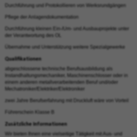
Durchführung und Protokollieren von Werksrundgängen
Pflege der Anlagendokumentation
Durchführung kleinen Ein-/Um- und Ausbauprojekte unter
der Verantwortung des OL
Übernahme und Unterstützung weitere Spezialgewerke
Qualifikationen
abgeschlossene technische Berufsausbildung als
Instandhaltungsmechaniker, Maschinenschlosser oder in
einem anderen metallverarbeitenden Beruf und/oder
Mechatroniker/Elektriker/Elektroniker
zwei Jahre Berufserfahrung mit Druckluft wäre von Vorteil
Führerschein Klasse B
Zusätzliche Informationen
Wir bieten Ihnen eine vielseitige Tätigkeit mit Aus- und