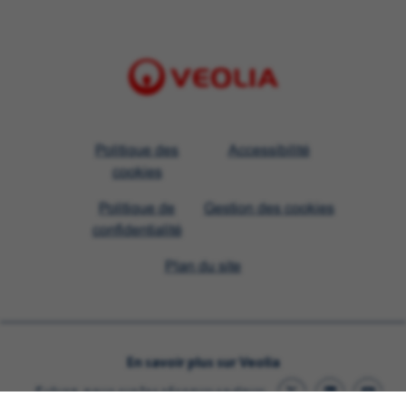
Visit
Politique des
Accessibilité
Veolia
cookies
homepage
Politique de
Gestion des cookies
confidentialité
Plan du site
En savoir plus sur Veolia
Suivez-nous sur les réseaux sociaux