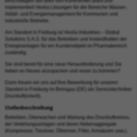
Beschäftigten auf allen fünf Kontinenten plant und
implementiert Veolia Lösungen für die Bereiche Wasser-,
Abfall- und Energiemanagement für Kommunen und
industrielle Betriebe.
Am Standort in Freiburg ist Veolia Industries – Global
Solutions S.A.S. für das Betreiben und Instandhalten der
Energieanlagen für ein Kundenobjekt im Pharmabereich
zuständig.
Sie sind bereit für eine neue Herausforderung und Sie
lieben es Neues anzupacken und voran zu kommen?
Dann freuen wir uns auf Ihre Bewerbung für unseren
Standort in Freiburg im Breisgau (DE) als Servicetechniker
Druckluft(m/w/d).
Stellenbeschreibung
Betreiben, Überwachen und Wartung des Druckluftnetzes,
der Verteilungsanlagen und deren Nebenaggregate
(Kompressor, Trockner, Öltrenner, Filter, Armaturen usw.).