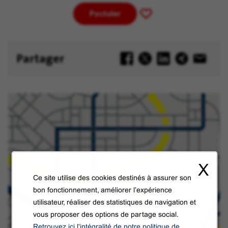
Postuler
Enregistrer
pour
plus
tard
Partager
X
Ce site utilise des cookies destinés à assurer son
bon fonctionnement, améliorer l’expérience
utilisateur, réaliser des statistiques de navigation et
vous proposer des options de partage social.
Retrouvez ici l'intégralité de notre politique de